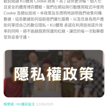
歡迎閱讀 KU體育 Cookie 政策。為了提供更流暢、個人化
且安全的體育博弈體驗，我們在網站與行動應用程式中使用
Cookie 及類似技術。本政策旨在透明地說明我們收集何種
數據、這些數據如何協助我們優化服務，以及您身為用戶應
如何掌控自己的數位隱私。KU體育 承諾在利用技術提升效
率的同時，絕不逾越個資保護的紅線，讓您的每一次點擊都
受到妥善守護。
娛樂城
/
KU運彩投注
12/26/2025