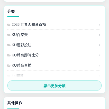
2024 年 6 月
分類
2024 年 5 月
2026 世界盃體育直播
2024 年 4 月
KU百家樂
2024 年 3 月
KU運彩投注
KU體育即時比分
KU體育直播
leo體育
MLB最新直播
顯示更多分類
nba最新直播
其他操作
台灣運彩