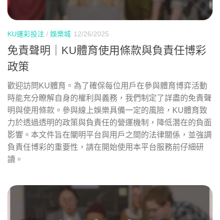
KU運彩投注
/
娛樂城
12/26/2025
免責聲明｜KU體育使用條款與負責任博彩
政策
歡迎訪問KU體育。為了確保每位用戶在參與體育博弈活動
時能充分瞭解自身的權利與義務，我們制定了詳盡的免責聲
明與使用條款。參與線上娛樂具備一定的風險，KU體育致
力於透過透明的政策與負責任的營運機制，降低潛在的負面
影響。本文件旨在闡明平台與用戶之間的法律關係，並強調
負責任博彩的重要性，請在開始使用本平台服務前仔細研
讀。