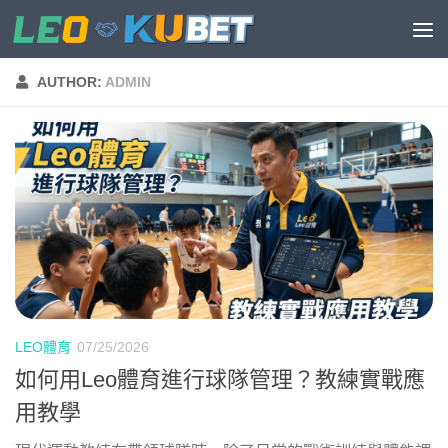
Skip to content
AUTHOR:
ADMIN
LEO體育
07/25/2026
如何用Leo體育進行球隊管理？教練實戰應
用教學