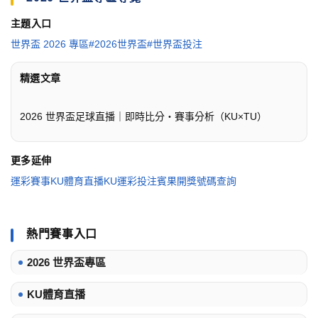
主題入口
世界盃 2026 專區
#2026世界盃
#世界盃投注
精選文章
2026 世界盃足球直播｜即時比分・賽事分析（KU×TU）
更多延伸
運彩賽事
KU體育直播
KU運彩投注
賓果開獎號碼查詢
熱門賽事入口
2026 世界盃專區
KU體育直播