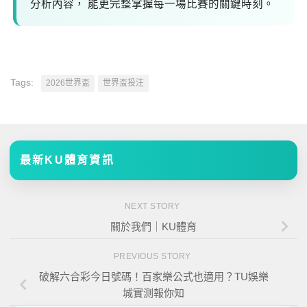
分析內容， 能更完整掌握每一場比賽的關鍵時刻。
Tags:
2026世界盃
世界盃投注
最新KU體育資訊
NEXT STORY
關於我們｜KU體育
PREVIOUS STORY
破解六合彩今日號碼！百家樂公式也適用？TU娛樂
城實測報你知