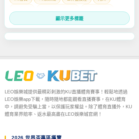
九州娛樂
九州娛樂leo電腦版
九州娛樂PTT
顯示更多標籤
九州娛樂城tha登入
九州娛樂城官網
九州娛樂城手機版下載
九州娛樂城登入leo
九州娛樂詐騙
六合彩今日號碼
娛樂城
娛樂城Dcard
娛樂城排行
娛樂城詐騙
娛樂城詐騙PTT
娛樂城體育
娛樂城體驗金
娛樂城體驗金免流水
娛樂城黑名單
有請財神
百家樂PTT
百家樂技巧
百家樂玩法
LEO娛樂城提供最精彩刺激的KU直播體育賽事！輕鬆地透過
百家樂破解
百家樂算牌
百家樂術語
LEO娛樂app下載，隨時隨地都能觀看直播賽事，在KU體育
線上娛樂城
體育
魔龍傳奇
龍行天下
中，請避免受騙上當，以保護玩家權益。除了體育直播外，KU
體育業界賠率、返水最高盡在LEO娛樂城官網！
2026 世界盃專區導覽