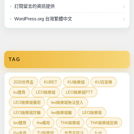
訂閱留言的資訊提供
運彩賽事
WordPress.org 台灣繁體中文
TAG
2026世界盃
KUBET
KU娛樂城
KU百家樂
ku體育
LEO娛樂城
LEO娛樂城PTT
LEO娛樂城備用
leo娛樂城無法登入
LEO娛樂城詐騙
leo娛樂城騙
LEO娛樂場
leo體育
tha備用
THA娛樂城
THA娛樂城官網
tha會員
TU娛樂城
世界盃投注
九州