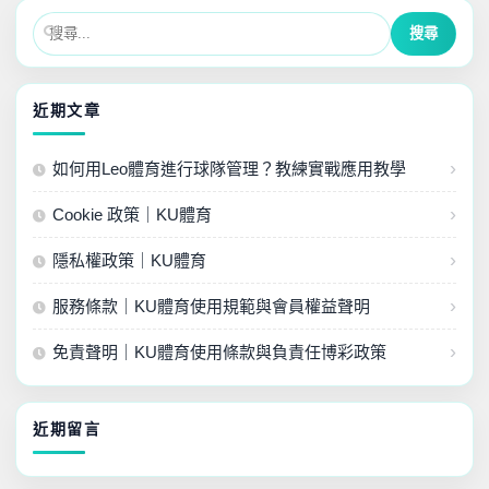
搜
尋
關
鍵
近期文章
字:
如何用Leo體育進行球隊管理？教練實戰應用教學
Cookie 政策｜KU體育
隱私權政策｜KU體育
服務條款｜KU體育使用規範與會員權益聲明
免責聲明｜KU體育使用條款與負責任博彩政策
近期留言