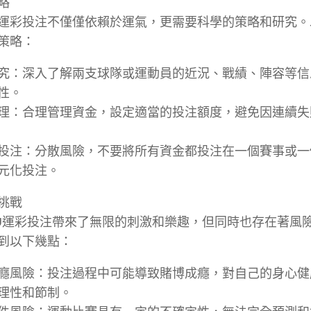
略
運彩投注不僅僅依賴於運氣，更需要科學的策略和研究。
策略：
究：深入了解兩支球隊或運動員的近況、戰績、陣容等信
性。
理：合理管理資金，設定適當的投注額度，避免因連續失
投注：分散風險，不要將所有資金都投注在一個賽事或一
元化投注。
挑戰
U運彩投注帶來了無限的刺激和樂趣，但同時也存在著風
到以下幾點：
癮風險：投注過程中可能導致賭博成癮，對自己的身心健
理性和節制。