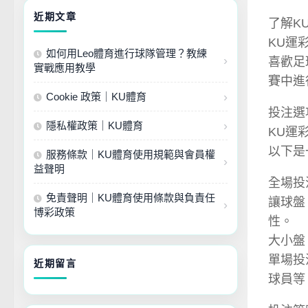
鍵
近期文章
了解K
字:
KU運
如何用Leo體育進行球隊管理？教練
喜歡足
實戰應用教學
賽中進
Cookie 政策｜KU體育
投注選
隱私權政策｜KU體育
KU運
以下是
服務條款｜KU體育使用規範與會員權
益聲明
全場投
免責聲明｜KU體育使用條款與負責任
讓球盤
博彩政策
性。
大小盤
單場投
近期留言
球員等