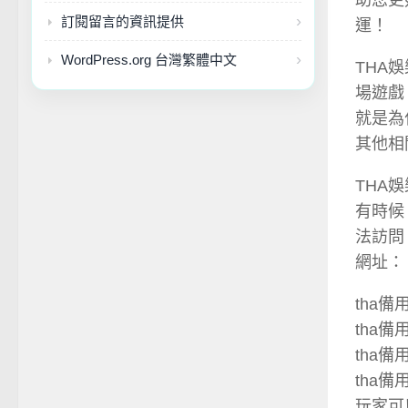
助您更
運彩賽事
訂閱留言的資訊提供
運！
WordPress.org 台灣繁體中文
THA
場遊戲
就是為
其他相
THA
有時候
法訪問
網址：
tha備用
tha備用
tha備用
tha備用
玩家可