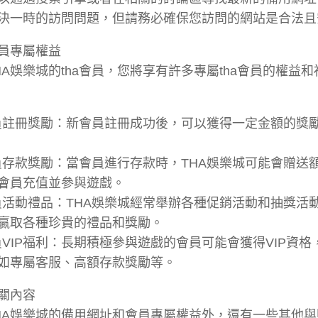
決一時的訪問問題，但請務必確保您訪問的網站是合法且
會員專屬權益
HA娛樂城的tha會員，您將享有許多專屬tha會員的權益
會員註冊獎勵：新會員註冊成功後，可以獲得一定金額的獎
會員存款獎勵：當會員進行存款時，THA娛樂城可能會贈送
會員充值並參與遊戲。
會員活動禮品：THA娛樂城經常舉辦各種促銷活動和抽獎活
贏取各種珍貴的禮品和獎勵。
會員VIP福利：長期積極參與遊戲的會員可能會獲得VIP資
如專屬客服、高額存款獎勵等。
關內容
HA娛樂城的備用網址和會員專屬權益外，還有一些其他