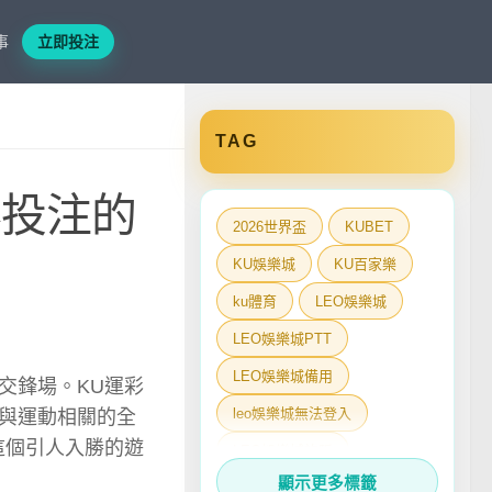
事
立即投注
TAG
彩投注的
2026世界盃
KUBET
KU娛樂城
KU百家樂
ku體育
LEO娛樂城
LEO娛樂城PTT
LEO娛樂城備用
交鋒場。KU運彩
leo娛樂城無法登入
與運動相關的全
這個引人入勝的遊
LEO娛樂城詐騙
顯示更多標籤
leo娛樂城騙