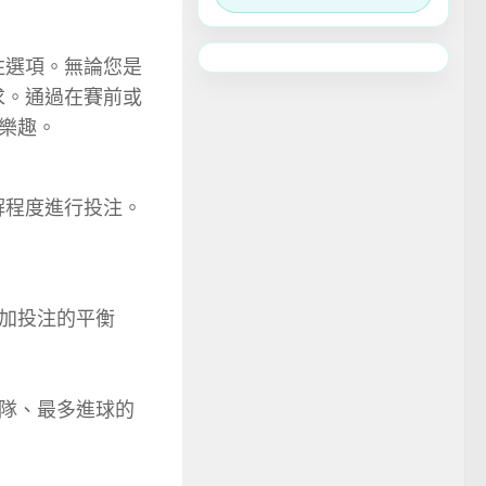
LEO娛樂場
leo體育
注選項。無論您是
tha備用
THA娛樂城
求。通過在賽前或
THA娛樂城官網
樂趣。
tha會員
TU娛樂城
世界盃投注
九州
解程度進行投注。
九州娛樂
九州娛樂leo電腦版
九州娛樂PTT
加投注的平衡
九州娛樂城tha登入
九州娛樂城官網
九州娛樂城手機版下載
隊、最多進球的
九州娛樂城登入leo
九州娛樂詐騙