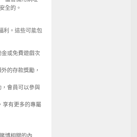
安全的。
和福利。這些可能包
勵金或免費遊戲次
額外的存款獎勵，
動，會員可以參與
格，享有更多的專屬
與賭博相關的內