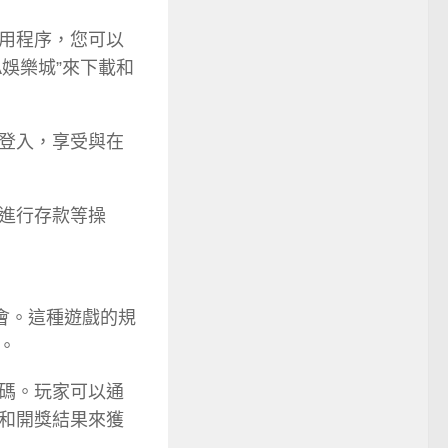
應用程序，您可以
THA娛樂城”來下載和
登入，享受與在
進行存款等操
會。這種遊戲的規
。
碼。玩家可以通
和開獎結果來獲