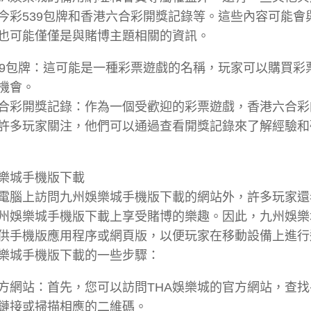
今彩539包牌和香港六合彩開獎記錄等。這些內容可能會
也可能僅僅是與賭博主題相關的資訊。
39包牌：這可能是一種彩票遊戲的名稱，玩家可以購買彩
機會。
合彩開獎記錄：作為一個受歡迎的彩票遊戲，香港六合彩
許多玩家關注，他們可以通過查看開獎記錄來了解經驗和
樂城手機版下載
電腦上訪問九州娛樂城手機版下載的網站外，許多玩家還
州娛樂城手機版下載上享受賭博的樂趣。因此，九州娛樂
供手機版應用程序或網頁版，以便玩家在移動設備上進行
娛樂城手機版下載的一些步驟：
方網站：首先，您可以訪問THA娛樂城的官方網站，查
鏈接或掃描相應的二維碼。