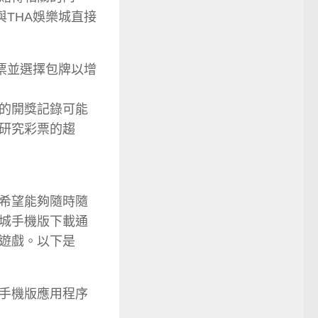
與THA娛樂城直接
票並選擇包牌以增
的開獎記錄可能
研究彩票的趨
希望能夠隨時隨
城手機版下載通
遊戲。以下是
找手機版應用程序