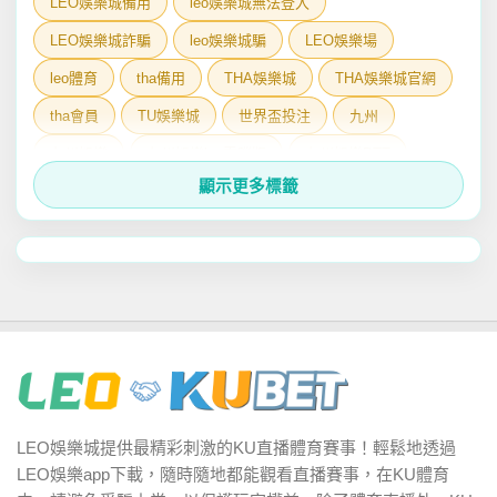
LEO娛樂城備用
leo娛樂城無法登入
LEO娛樂城詐騙
leo娛樂城騙
LEO娛樂場
leo體育
tha備用
THA娛樂城
THA娛樂城官網
tha會員
TU娛樂城
世界盃投注
九州
九州娛樂
九州娛樂leo電腦版
九州娛樂PTT
顯示更多標籤
九州娛樂城tha登入
九州娛樂城官網
九州娛樂城手機版下載
九州娛樂城登入leo
九州娛樂詐騙
六合彩今日號碼
娛樂城
娛樂城Dcard
娛樂城排行
娛樂城詐騙
娛樂城詐騙PTT
娛樂城體育
娛樂城體驗金
娛樂城體驗金免流水
娛樂城黑名單
有請財神
百家樂PTT
百家樂技巧
百家樂玩法
LEO娛樂城提供最精彩刺激的KU直播體育賽事！輕鬆地透過
百家樂破解
百家樂算牌
百家樂術語
LEO娛樂app下載，隨時隨地都能觀看直播賽事，在KU體育
線上娛樂城
體育
魔龍傳奇
龍行天下