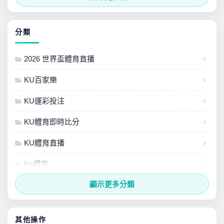
2024 年 6 月
分類
2024 年 5 月
2026 世界盃體育直播
2024 年 4 月
KU百家樂
2024 年 3 月
KU運彩投注
KU體育即時比分
KU體育直播
leo體育
MLB最新直播
顯示更多分類
nba最新直播
其他操作