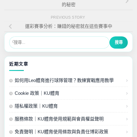
的秘密
PREVIOUS STORY
運彩賽事分析：賺錢的秘密就在這些賽事中
搜
尋
關
鍵
近期文章
字:
如何用Leo體育進行球隊管理？教練實戰應用教學
Cookie 政策｜KU體育
隱私權政策｜KU體育
服務條款｜KU體育使用規範與會員權益聲明
免責聲明｜KU體育使用條款與負責任博彩政策