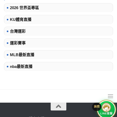
2026 世界盃專區
KU體育直播
台灣運彩
運彩賽事
MLB最新直播
nba最新直播
LINE客服