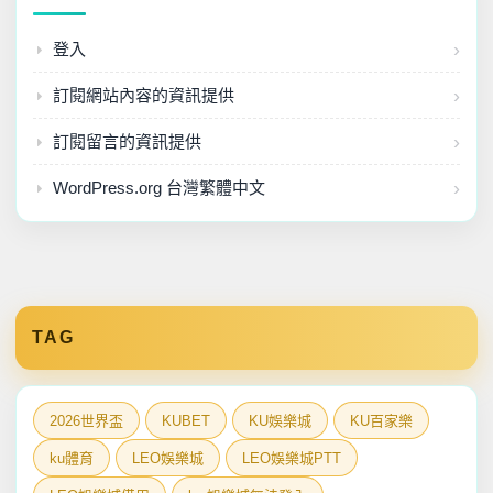
台灣運彩
登入
娛樂城
訂閱網站內容的資訊提供
百家樂公式
訂閱留言的資訊提供
運彩賽事
WordPress.org 台灣繁體中文
TAG
2026世界盃
KUBET
KU娛樂城
KU百家樂
ku體育
LEO娛樂城
LEO娛樂城PTT