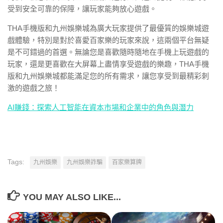
受到安全可靠的保障，讓玩家能夠放心遊戲。
THA手機版和九州娛樂城為廣大玩家提供了最優質的娛樂城遊
戲體驗，特別是對於喜愛百家樂的玩家來說，這兩個平台無疑
是不可錯過的首選。無論您是喜歡隨時隨地在手機上玩遊戲的
玩家，還是更喜歡在大屏幕上盡情享受遊戲的樂趣，THA手機
版和九州娛樂城都能滿足您的所有需求，讓您享受到最精彩刺
激的遊戲之旅！
AI賺錢：探索人工智能在資本市場和企業中的角色與潛力
Tags:
九州娛樂
九州娛樂詐騙
百家樂算牌
YOU MAY ALSO LIKE...