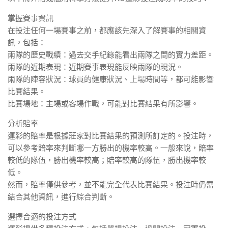
掌握賽事資訊
在投注任何一場賽事之前，都應該先深入了解賽事的相關資
訊，包括：
兩隊的歷史戰績：過去交手紀錄能看出兩隊之間的實力差距。
兩隊的近期表現：近期賽事表現能反映兩隊的現況。
兩隊的陣容狀況：球員的健康狀況、上場時間等，都可能影響
比賽結果。
比賽場地：主場或客場作戰，可能對比賽結果有所影響。
分析賠率
運彩的賠率是根據莊家對比賽結果的預測所訂定的。投注時，
可以參考賠率來判斷哪一方勝出的機率較高。一般來說，賠率
較低的隊伍，勝出機率較高；賠率較高的隊伍，勝出機率較
低。
然而，賠率僅供參考，並不能完全代表比賽結果。投注時仍需
結合其他資訊，進行綜合判斷。
選擇合適的投注方式