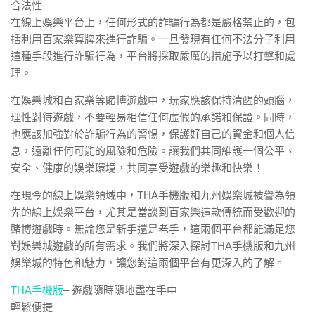
合法性
在線上娛樂平台上，任何形式的詐騙行為都是嚴格禁止的，包
括利用百家樂算牌來進行詐騙。一旦發現有任何不法分子利用
這種手段進行詐騙行為，平台將採取嚴厲的措施予以打擊和處
理。
在娛樂城和百家樂等賭博遊戲中，玩家應該保持清醒的頭腦，
理性對待遊戲，不要輕易相信任何虛假的承諾和保證。同時，
也應該加強對於詐騙行為的警惕，保護好自己的資金和個人信
息，遠離任何可能的風險和危險。讓我們共同維護一個公平、
安全、健康的娛樂環境，共同享受遊戲的樂趣和快樂！
在現今的線上娛樂領域中，THA手機版和九州娛樂城被譽為領
先的線上娛樂平台，尤其是當談到百家樂這款傳統而受歡迎的
賭博遊戲時。無論您是新手還是老手，這兩個平台都能滿足您
對娛樂城遊戲的所有需求。我們將深入探討THA手機版和九州
娛樂城的特色和魅力，讓您對這兩個平台有更深入的了解。
THA手機版
– 遊戲隨時隨地盡在手中
輕鬆便捷