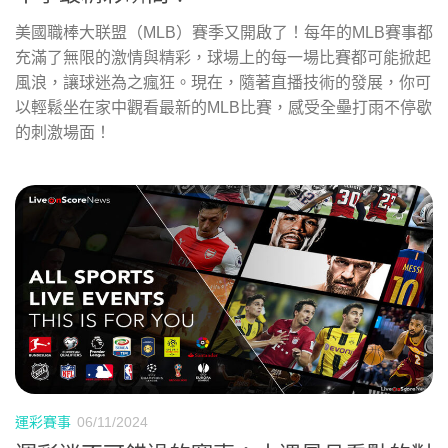
美國職棒大联盟（MLB）賽季又開啟了！每年的MLB賽事都
充滿了無限的激情與精彩，球場上的每一場比賽都可能掀起
風浪，讓球迷為之瘋狂。現在，隨著直播技術的發展，你可
以輕鬆坐在家中觀看最新的MLB比賽，感受全壘打雨不停歇
的刺激場面！
運彩賽事
06/11/2024