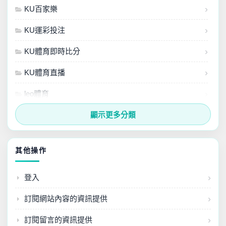
KU百家樂
2024 年 3 月
KU運彩投注
KU體育即時比分
KU體育直播
leo體育
MLB最新直播
顯示更多分類
nba最新直播
其他操作
台灣運彩
登入
娛樂城
訂閱網站內容的資訊提供
百家樂公式
訂閱留言的資訊提供
運彩賽事