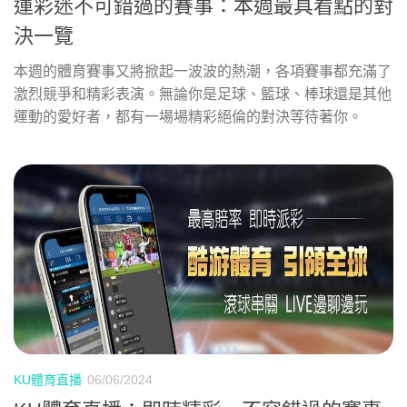
運彩迷不可錯過的賽事：本週最具看點的對
決一覽
本週的體育賽事又將掀起一波波的熱潮，各項賽事都充滿了
激烈競爭和精彩表演。無論你是足球、籃球、棒球還是其他
運動的愛好者，都有一場場精彩絕倫的對決等待著你。
KU體育直播
06/06/2024