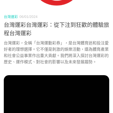
台灣運彩
06/01/2024
台灣運彩台灣運彩：從下注到狂歡的體驗旅
程台灣運彩
台灣運彩，全稱「台灣運動彩券」，是台灣體育迷和投注愛
好者的理想選擇。它不僅是刺激的娛樂活動，還為體育產業
和社會公益事業作出重大貢獻。我們將深入探討台灣運彩的
歷史、運作模式、對社會的影響以及未來發展趨勢。