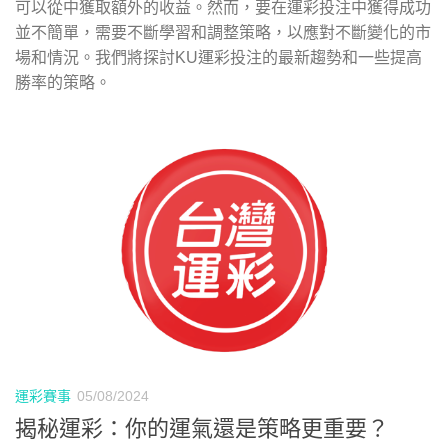
可以從中獲取額外的收益。然而，要在運彩投注中獲得成功
並不簡單，需要不斷學習和調整策略，以應對不斷變化的市
場和情況。我們將探討KU運彩投注的最新趨勢和一些提高
勝率的策略。
運彩賽事
05/08/2024
揭秘運彩：你的運氣還是策略更重要？