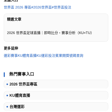
世界盃 2026 專區
#2026世界盃
#世界盃投注
精選文章
2026 世界盃足球直播｜即時比分・賽事分析（KU×TU）
更多延伸
運彩賽事
KU體育直播
KU運彩投注
賓果開獎號碼查詢
熱門賽事入口
2026 世界盃專區
KU體育直播
台灣運彩