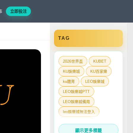
事
立即投注
TAG
2026世界盃
KUBET
KU娛樂城
KU百家樂
ku體育
LEO娛樂城
LEO娛樂城PTT
LEO娛樂城備用
leo娛樂城無法登入
LEO娛樂城詐騙
顯示更多標籤
leo娛樂城騙