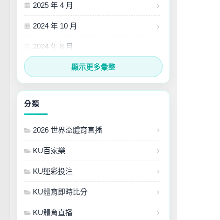
2025 年 4 月
2024 年 10 月
2024 年 8 月
2024 年 7 月
顯示更多彙整
2024 年 6 月
分類
2024 年 5 月
2024 年 4 月
2026 世界盃體育直播
2024 年 3 月
KU百家樂
KU運彩投注
KU體育即時比分
KU體育直播