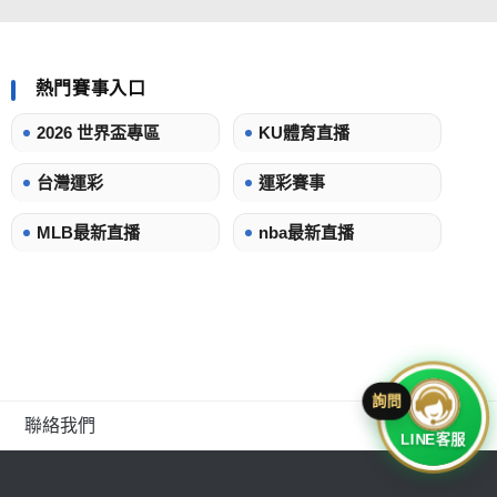
熱門賽事入口
2026 世界盃專區
KU體育直播
台灣運彩
運彩賽事
MLB最新直播
nba最新直播
聯絡我們
LINE客服