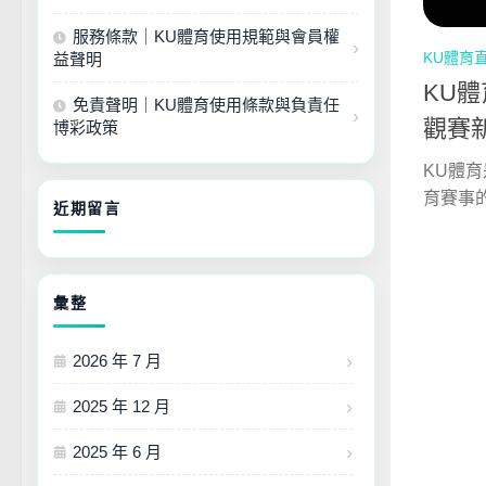
服務條款｜KU體育使用規範與會員權
KU體育
益聲明
KU
免責聲明｜KU體育使用條款與負責任
觀賽
博彩政策
KU體
育賽事的
近期留言
彙整
2026 年 7 月
2025 年 12 月
2025 年 6 月