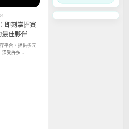
LEO娛樂場
leo體育
24
tha備用
THA娛樂城
：即刻掌握賽
THA娛樂城官網
的最佳夥伴
tha會員
TU娛樂城
博弈平台，提供多元
世界盃投注
九州
受許多...
九州娛樂
九州娛樂leo電腦版
九州娛樂PTT
九州娛樂城tha登入
九州娛樂城官網
九州娛樂城手機版下載
九州娛樂城登入leo
九州娛樂詐騙