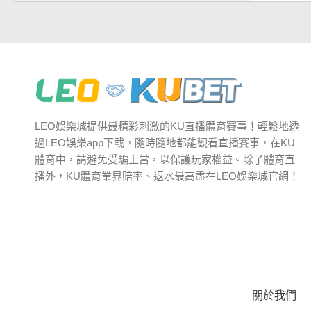
LEO娛樂城提供最精彩刺激的KU直播體育賽事！輕鬆地透
過LEO娛樂app下載，隨時隨地都能觀看直播賽事，在KU
體育中，請避免受騙上當，以保護玩家權益。除了體育直
播外，KU體育業界賠率、返水最高盡在LEO娛樂城官網！
關於我們