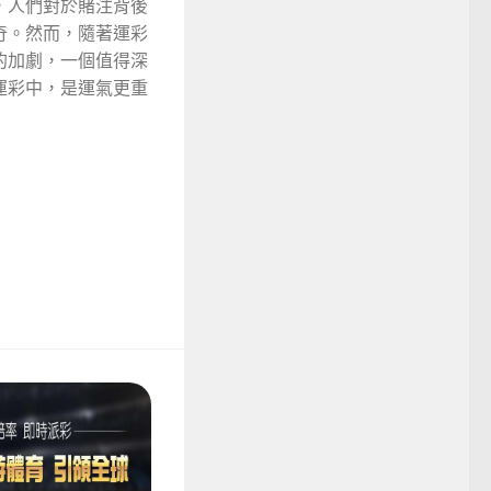
，人們對於賭注背後
奇。然而，隨著運彩
的加劇，一個值得深
運彩中，是運氣更重