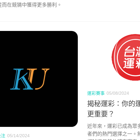
從而在競猜中獲得更多勝利。
運彩賽事
05/08/2024
揭秘運彩：你的
更重要？
近年來，運彩已成為眾
者們的熱門選擇之一。
投注
05/14/2024