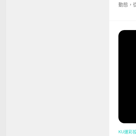
動態，
KU運彩