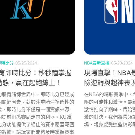
即時比分
05/25/2024
NBA最新直播
05/20/2024
體育即時比分：秒秒鐘掌握
現場直擊！NBA
動態，贏在起跑線上！
險逆轉與超神表
的體育賭博世界中，即時比分已經成
在NBA的精彩賽季中，
個關鍵因素。對於注重賭注準確性的
限的可能性和激情。最
說，即時比分不僅是一個資訊來源，
激情推向了巔峰，帶給
個提前洞悉賽局走向的利器。KU體
激的對決。我們將帶領讀
比分功能提供了絕佳的賽事覆蓋範圍
場，親身感受這些精彩
的數據，讓玩家們能夠及時掌握賽事