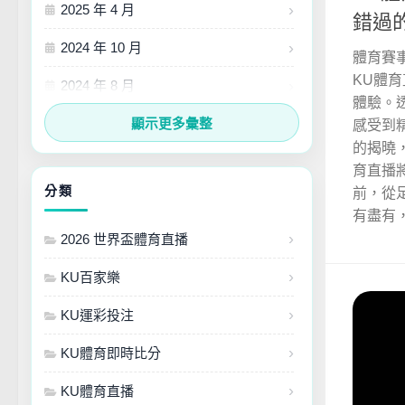
2025 年 4 月
錯過
2024 年 10 月
體育賽
KU體
2024 年 8 月
體驗。
2024 年 7 月
顯示更多彙整
感受到
的揭曉
2024 年 6 月
育直播
分類
前，從
2024 年 5 月
有盡有
2024 年 4 月
2026 世界盃體育直播
2024 年 3 月
KU百家樂
KU運彩投注
KU體育即時比分
KU體育直播