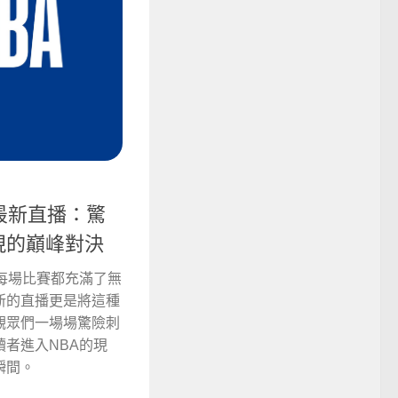
最新直播：驚
現的巔峰對決
每場比賽都充滿了無
新的直播更是將這種
觀眾們一場場驚險刺
者進入NBA的現
瞬間。