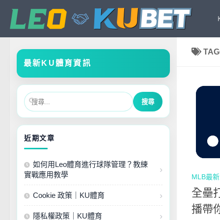
Skip to content
TAG
最新KU體育資訊
搜
尋
關
鍵
近期文章
字:
如何用Leo體育進行球隊管理？教練
實戰應用教學
MLB最
全壘
Cookie 政策｜KU體育
播帶
隱私權政策｜KU體育