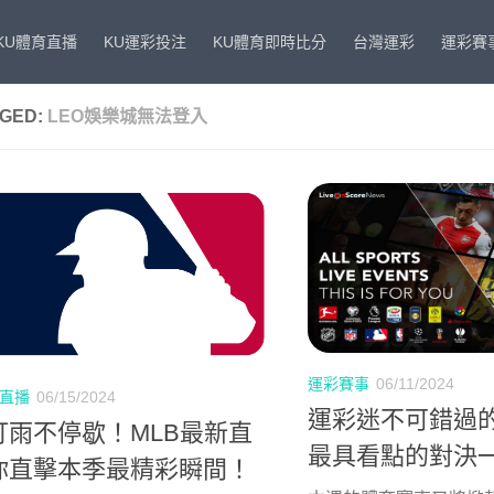
KU體育直播
KU運彩投注
KU體育即時比分
台灣運彩
運彩賽
GED:
LEO娛樂城無法登入
運彩賽事
06/11/2024
新直播
06/15/2024
運彩迷不可錯過
打雨不停歇！MLB最新直
最具看點的對決
你直擊本季最精彩瞬間！