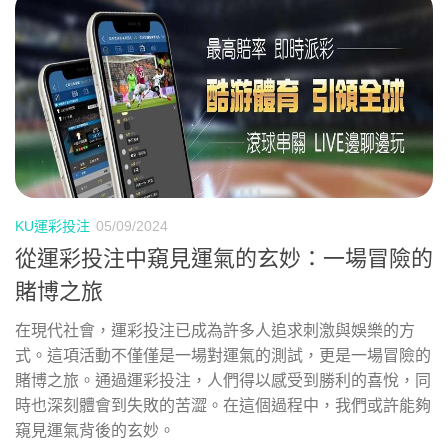
KU運彩投注
05/09/2024
從運彩投注中窺見運氣的玄妙：一場冒險的
賭博之旅
在現代社會，運彩投注已成為許多人追求刺激與娛樂的方
式。這項活動不僅僅是一場對運氣的測試，更是一場冒險的
賭博之旅。通過運彩投注，人們得以感受到勝利的喜悅，同
時也深刻體會到失敗的苦澀。在這個過程中，我們或許能夠
窺見運氣背後的玄妙。