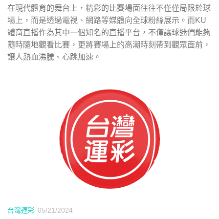
在現代體育的舞台上，精彩的比賽場面往往不僅僅局限於球
場上，而是透過電視、網路等媒體向全球粉絲展示。而KU
體育直播作為其中一個知名的直播平台，不僅讓球迷們能夠
隨時隨地觀看比賽，更將賽場上的高潮時刻帶到觀眾面前，
讓人熱血沸騰、心跳加速。
台灣運彩
05/21/2024