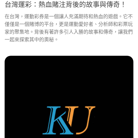
台灣運彩：熱血賭注背後的故事與傳奇！
在台灣，運動彩券是一個讓人充滿期待和熱血的遊戲。它不
僅僅是一個賭博的平台，更是運動愛好者、分析師和彩票玩
家的聚集地。背後有著許多引人入勝的故事和傳奇，讓我們
一起來探索其中的奧秘。