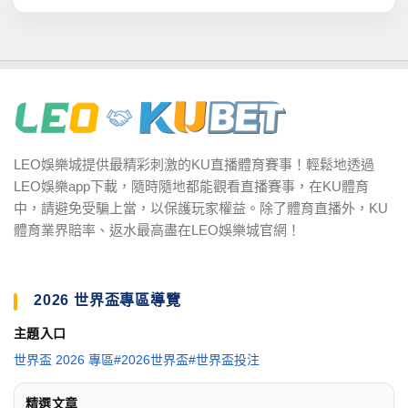
九州娛樂詐騙
六合彩今日號碼
娛樂城
娛樂城Dcard
娛樂城排行
娛樂城詐騙
娛樂城詐騙PTT
娛樂城體育
娛樂城體驗金
娛樂城體驗金免流水
娛樂城黑名單
有請財神
百家樂PTT
百家樂技巧
百家樂玩法
LEO娛樂城提供最精彩刺激的KU直播體育賽事！輕鬆地透過
百家樂破解
百家樂算牌
百家樂術語
LEO娛樂app下載，隨時隨地都能觀看直播賽事，在KU體育
線上娛樂城
體育
魔龍傳奇
龍行天下
中，請避免受騙上當，以保護玩家權益。除了體育直播外，KU
體育業界賠率、返水最高盡在LEO娛樂城官網！
2026 世界盃專區導覽
主題入口
世界盃 2026 專區
#2026世界盃
#世界盃投注
精選文章