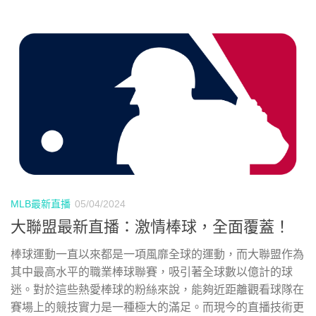
MLB最新直播
05/04/2024
大聯盟最新直播：激情棒球，全面覆蓋！
棒球運動一直以來都是一項風靡全球的運動，而大聯盟作為
其中最高水平的職業棒球聯賽，吸引著全球數以億計的球
迷。對於這些熱愛棒球的粉絲來說，能夠近距離觀看球隊在
賽場上的競技實力是一種極大的滿足。而現今的直播技術更