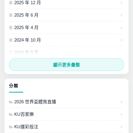
2025 年 12 月
2025 年 6 月
2025 年 4 月
2024 年 10 月
2024 年 8 月
2024 年 7 月
顯示更多彙整
2024 年 6 月
分類
2024 年 5 月
2026 世界盃體育直播
2024 年 4 月
KU百家樂
2024 年 3 月
KU運彩投注