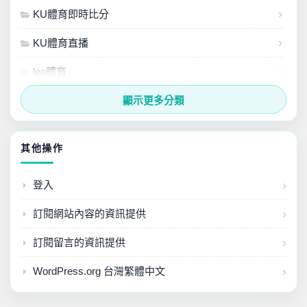
KU體育即時比分
KU體育直播
leo體育
MLB最新直播
顯示更多分類
nba最新直播
其他操作
台灣運彩
登入
娛樂城
訂閱網站內容的資訊提供
百家樂公式
訂閱留言的資訊提供
運彩賽事
WordPress.org 台灣繁體中文