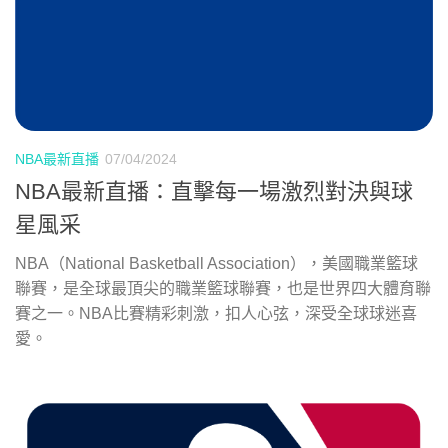
NBA最新直播
07/04/2024
NBA最新直播：直擊每一場激烈對決與球
星風采
NBA（National Basketball Association），美國職業籃球
聯賽，是全球最頂尖的職業籃球聯賽，也是世界四大體育聯
賽之一。NBA比賽精彩刺激，扣人心弦，深受全球球迷喜
愛。