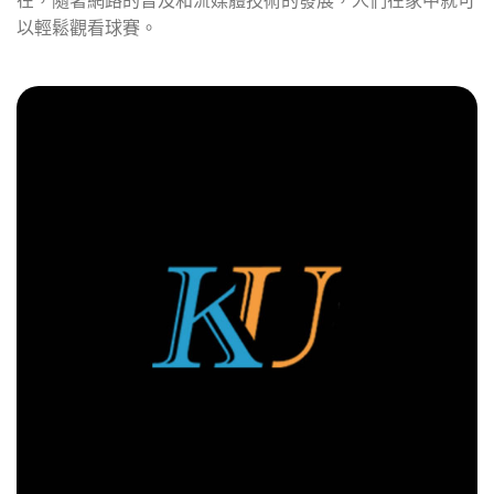
在，隨著網路的普及和流媒體技術的發展，人們在家中就可
以輕鬆觀看球賽。