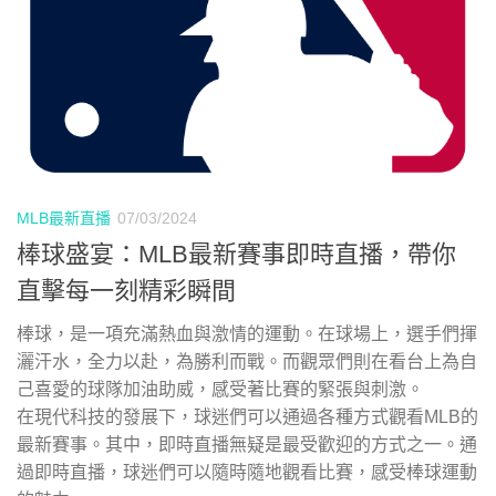
MLB最新直播
07/03/2024
棒球盛宴：MLB最新賽事即時直播，帶你
直擊每一刻精彩瞬間
棒球，是一項充滿熱血與激情的運動。在球場上，選手們揮
灑汗水，全力以赴，為勝利而戰。而觀眾們則在看台上為自
己喜愛的球隊加油助威，感受著比賽的緊張與刺激。
在現代科技的發展下，球迷們可以通過各種方式觀看MLB的
最新賽事。其中，即時直播無疑是最受歡迎的方式之一。通
過即時直播，球迷們可以隨時隨地觀看比賽，感受棒球運動