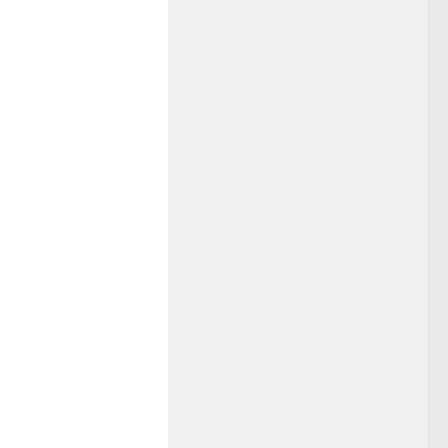
六合彩今日號碼
娛樂城
娛樂城Dcard
娛樂城排行
娛樂城詐騙
娛樂城詐騙PTT
娛樂城體育
娛樂城體驗金
娛樂城體驗金免流水
娛樂城黑名單
有請財神
百家樂PTT
百家樂技巧
百家樂玩法
百家樂破解
百家樂算牌
百家樂術語
線上娛樂城
體育
魔龍傳奇
龍行天下