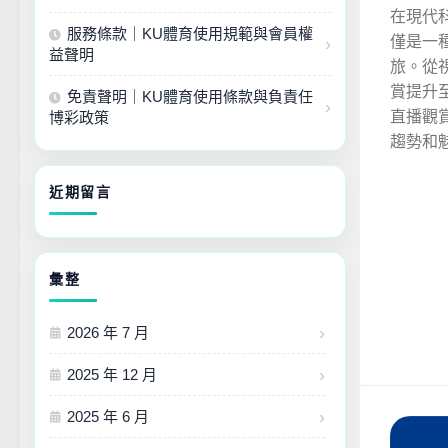
在現代
服務條款｜KU體育使用規範與會員權
僅是一
益聲明
旅。從
賞提升
免責聲明｜KU體育使用條款與負責任
直播觀
博彩政策
趨勢和
近期留言
彙整
2026 年 7 月
2025 年 12 月
2025 年 6 月