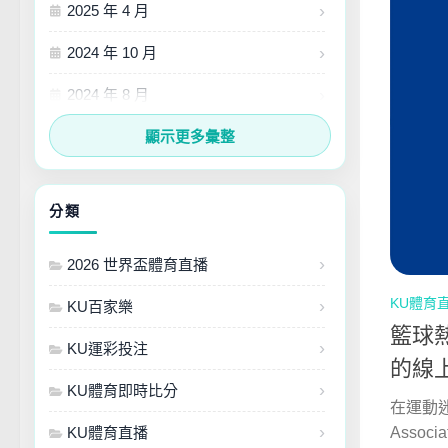
2025 年 4 月
2024 年 10 月
2024 年 8 月
2024 年 7 月
顯示更多彙整
2024 年 6 月
分類
2024 年 5 月
2024 年 4 月
2026 世界盃體育直播
KU體育
2024 年 3 月
KU百家樂
籃球
KU運彩投注
的線
KU體育即時比分
在運動迷眼
KU體育直播
Asso