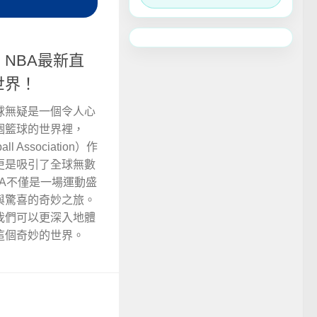
LEO娛樂場
leo體育
tha備用
THA娛樂城
NBA最新直
THA娛樂城官網
世界！
tha會員
TU娛樂城
球無疑是一個令人心
世界盃投注
九州
個籃球的世界裡，
九州娛樂
all Association）作
更是吸引了全球無數
九州娛樂leo電腦版
A不僅是一場運動盛
九州娛樂PTT
與驚喜的奇妙之旅。
九州娛樂城tha登入
我們可以更深入地體
這個奇妙的世界。
九州娛樂城官網
九州娛樂城手機版下載
九州娛樂城登入leo
九州娛樂詐騙