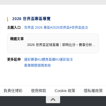
2026 世界盃專區導覽
主題入口
世界盃 2026 專區
#2026世界盃
#世界盃投注
精選文章
2026 世界盃足球直播｜即時比分・賽事分析（KU×TU）
更多延伸
運彩賽事
KU體育直播
KU運彩投注
賓果開獎號碼查詢
負責任博彩
使用條款
Cookie 政策
隱私權政策