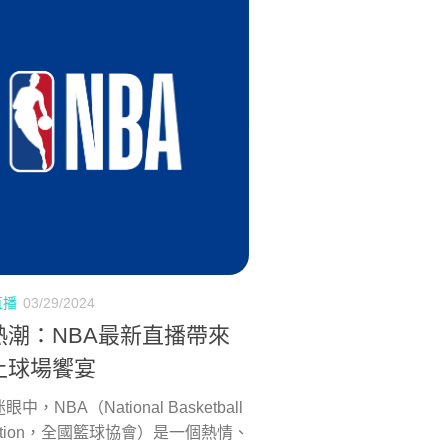
直播
03/29/2024
熱潮：NBA最新直播帶來
上球場饗宴
中，NBA（National Basketball
ciation，全國籃球協會）是一個熱情、