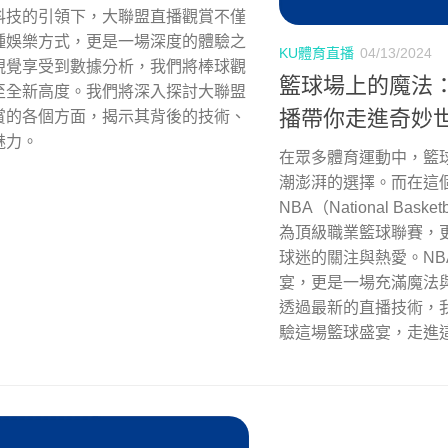
科技的引領下，大聯盟直播觀賞不僅
種娛樂方式，更是一場深度的體驗之
KU體育直播
04/13/2024
視覺享受到數據分析，我們將棒球觀
籃球場上的魔法：
至全新高度。我們將深入探討大聯盟
播帶你走進奇妙
賞的各個方面，揭示其背後的技術、
魅力。
在眾多體育運動中，籃
潮澎湃的選擇。而在這
NBA（National Basketb
為頂級職業籃球聯賽，
球迷的關注與熱愛。NB
宴，更是一場充滿魔法
透過最新的直播技術，
驗這場籃球盛宴，走進