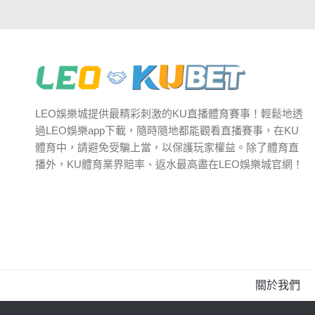
LEO娛樂城提供最精彩刺激的KU直播體育賽事！輕鬆地透
過LEO娛樂app下載，隨時隨地都能觀看直播賽事，在KU
體育中，請避免受騙上當，以保護玩家權益。除了體育直
播外，KU體育業界賠率、返水最高盡在LEO娛樂城官網！
關於我們