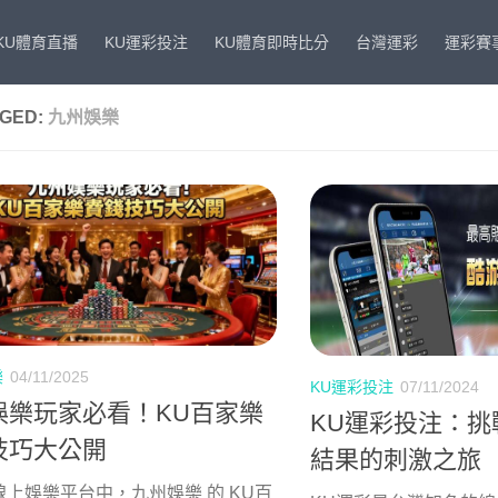
KU體育直播
KU運彩投注
KU體育即時比分
台灣運彩
運彩賽
GED:
九州娛樂
樂
04/11/2025
KU運彩投注
07/11/2024
娛樂玩家必看！KU百家樂
KU運彩投注：挑
技巧大公開
結果的刺激之旅
上娛樂平台中，九州娛樂 的 KU百