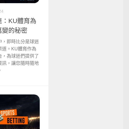
六合彩今日號碼
娛樂城
24
娛樂城Dcard
：KU體育為
娛樂城排行
娛樂城詐騙
萬變的秘密
娛樂城詐騙PTT
中，即時比分是球迷
娛樂城體育
渠道。KU體育作為
台，為球迷們提供了
娛樂城體驗金
資訊，讓您隨時隨地
娛樂城體驗金免流水
。
娛樂城黑名單
有請財神
百家樂PTT
百家樂技巧
百家樂玩法
百家樂破解
百家樂算牌
百家樂術語
線上娛樂城
體育
魔龍傳奇
龍行天下