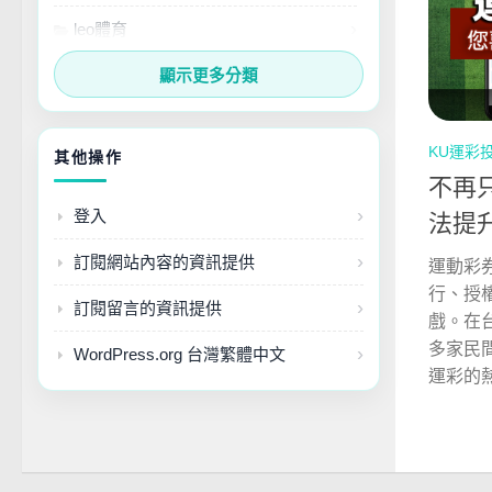
leo體育
MLB最新直播
顯示更多分類
nba最新直播
KU運彩
其他操作
台灣運彩
不再
娛樂城
登入
法提
百家樂公式
訂閱網站內容的資訊提供
運動彩
行、授
運彩賽事
訂閱留言的資訊提供
戲。在
多家民
WordPress.org 台灣繁體中文
運彩的