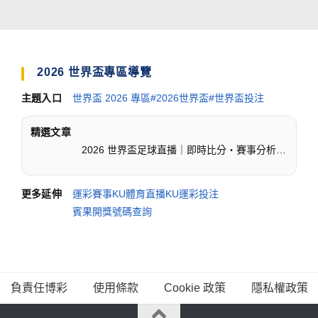
2026 世界盃專區導覽
主題入口
世界盃 2026 專區
#2026世界盃
#世界盃投注
精選文章
2026 世界盃足球直播｜即時比分・賽事分析（KU×TU）
更多延伸
運彩賽事
KU體育直播
KU運彩投注
賓果開獎號碼查詢
負責任博彩
使用條款
Cookie 政策
隱私權政策