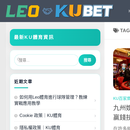
Skip to content
TAG
最新KU體育資訊
搜
尋
關
鍵
近期文章
字:
如何用Leo體育進行球隊管理？教練
KU百家
實戰應用教學
九州
Cookie 政策｜KU體育
贏錢
隱私權政策｜KU體育
在許多線