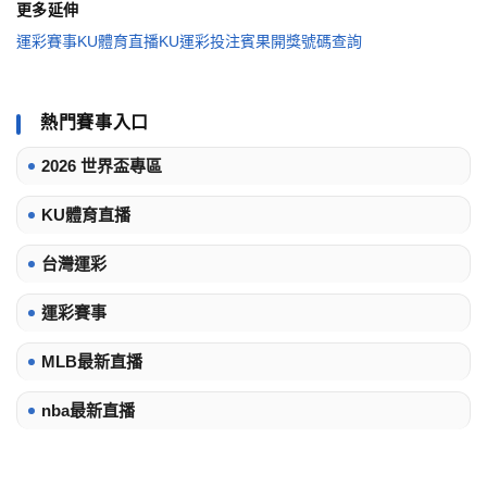
更多延伸
運彩賽事
KU體育直播
KU運彩投注
賓果開獎號碼查詢
熱門賽事入口
2026 世界盃專區
KU體育直播
台灣運彩
運彩賽事
MLB最新直播
nba最新直播