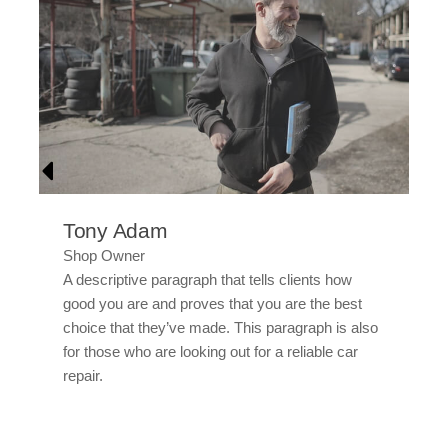
Tony Adam
Shop Owner
A descriptive paragraph that tells clients how
good you are and proves that you are the best
choice that they’ve made. This paragraph is also
for those who are looking out for a reliable car
repair.