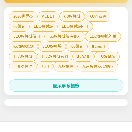
2026世界盃
KUBET
KU娛樂城
KU百家樂
ku體育
LEO娛樂城
LEO娛樂城PTT
LEO娛樂城備用
leo娛樂城無法登入
LEO娛樂城詐騙
leo娛樂城騙
LEO娛樂場
leo體育
tha備用
THA娛樂城
THA娛樂城官網
tha會員
TU娛樂城
世界盃投注
九州
九州娛樂
九州娛樂leo電腦版
九州娛樂PTT
九州娛樂城tha登入
九州娛樂城官網
顯示更多標籤
九州娛樂城手機版下載
九州娛樂城登入leo
九州娛樂詐騙
六合彩今日號碼
娛樂城
娛樂城Dcard
娛樂城排行
娛樂城詐騙
娛樂城詐騙PTT
娛樂城體育
娛樂城體驗金
娛樂城體驗金免流水
娛樂城黑名單
有請財神