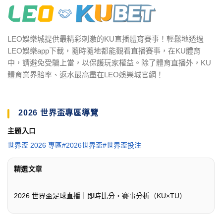
百家樂PTT
百家樂技巧
百家樂玩法
百家樂破解
百家樂算牌
百家樂術語
線上娛樂城
體育
LEO娛樂城提供最精彩刺激的KU直播體育賽事！輕鬆地透過
魔龍傳奇
龍行天下
LEO娛樂app下載，隨時隨地都能觀看直播賽事，在KU體育
中，請避免受騙上當，以保護玩家權益。除了體育直播外，KU
體育業界賠率、返水最高盡在LEO娛樂城官網！
2026 世界盃專區導覽
主題入口
世界盃 2026 專區
#2026世界盃
#世界盃投注
精選文章
2026 世界盃足球直播｜即時比分・賽事分析（KU×TU）