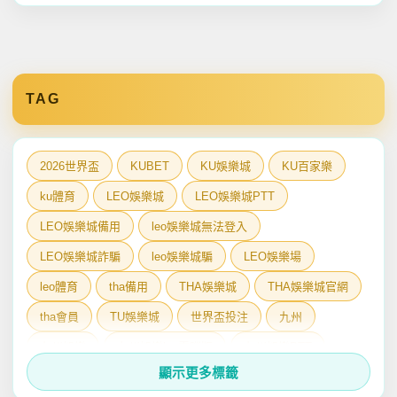
TAG
2026世界盃
KUBET
KU娛樂城
KU百家樂
ku體育
LEO娛樂城
LEO娛樂城PTT
LEO娛樂城備用
leo娛樂城無法登入
LEO娛樂城詐騙
leo娛樂城騙
LEO娛樂場
leo體育
tha備用
THA娛樂城
THA娛樂城官網
tha會員
TU娛樂城
世界盃投注
九州
九州娛樂
九州娛樂leo電腦版
九州娛樂PTT
顯示更多標籤
九州娛樂城tha登入
九州娛樂城官網