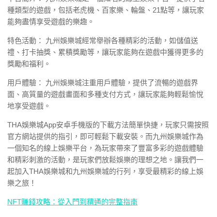
種類型的遊戲，包括老虎機、百家樂、輪盤、21點等，讓玩家
能夠盡情享受遊戲的樂趣。
特色活動： 九州娛樂城經常舉辦各種精彩的活動，如儲值送
禮、打卡抽獎、累積獎勵等，讓玩家能夠在遊戲中獲得更多的
獎勵和福利。
用戶體驗： 九州娛樂城注重用戶體驗，提供了流暢的遊戲界
面、高質量的遊戲畫面和多種支付方式，讓玩家能夠輕鬆愉悅
地享受遊戲。
THA娛樂城App安卓手機版的下載方法簡單快捷，玩家只需按照
官方網站提供的指引，即可輕鬆下載安裝。而九州娛樂城作為
一個知名的線上娛樂平台，為玩家帶來了豐富多彩的遊戲體驗
和精彩刺激的活動，是玩家們放鬆娛樂的理想之地。讓我們一
起加入THA娛樂城和九州娛樂城的行列，享受最精彩的線上娛
樂之旅！
NFT賺錢攻略：從入門到精通的完整指南