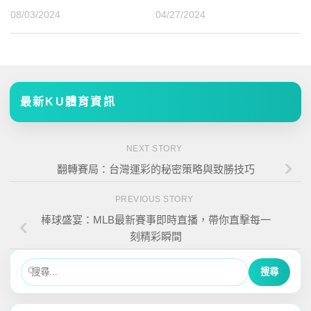
08/03/2024
04/27/2024
最新KU體育資訊
NEXT STORY
翻轉賽局：台灣運彩的秘密策略與致勝技巧
PREVIOUS STORY
棒球盛宴：MLB最新賽事即時直播，帶你直擊每一
刻精彩瞬間
搜
尋
關