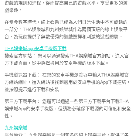
遊戲的規則和進程，從而提高自己的遊戲水平，享受更多的遊
戲樂趣。
在當今數字時代，線上娛樂已成為人們日常生活中不可或缺的
一部分。THA娛樂城和九州娛樂城作為兩個頂級的線上娛樂平
台，為玩家提供了無數優秀的遊戲選擇和刺激的遊戲體驗。
THA娛樂城app安卓手機版下載
搜索官方網站： 您可以通過搜索THA娛樂城官方網站，進入官
方下載頁面，從中選擇適用於安卓手機的版本下載。
手機瀏覽器下載： 在您的安卓手機瀏覽器中輸入THA娛樂城官
方網站網址，進入網站後找到適用於安卓手機的App下載連結，
並按照提示進行下載和安裝。
第三方下載平台： 您還可以通過一些第三方下載平台下載THA
娛樂城App的安卓手機版，但請務必確保下載源的可信度和安全
性。
九州娛樂城
平台簡介： 九州娛樂城是一個知名的線上娛樂平台，提供了各