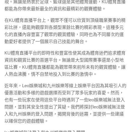
現。無論是熱衷於足球、籃球還是其他體育運動，KU體育直播
都能為你帶來最新最全的資訊和最精彩的觀賽體驗。
在KU體育直播平台上，觀眾不僅可以欣賞到頂級職業賽事的精
彩比拼，還能夠觀摩到各類型業餘比賽的精彩表現。這種多元
化的直播內容豐富了觀眾的觀賞體驗，同時也為不同層次的運
動愛好者提供了一個展示自己技能的舞台。
KU體育直播平台的即時性和豐富性使其成為體育迷們追求體育
資訊和觀賞比賽的首選平台。無論是大型國際賽事還是小型地
區比賽，KU體育直播都能為觀眾帶來前所未有的觀賞體驗，讓
人熱血沸騰，情不自禁地投入到比賽的激情中。
近年來，Leo娛樂城和九州娛樂等線上娛樂平台因為其吸引人的
優惠活動和多樣的遊戲選擇而受到了眾多玩家的喜愛。然而，
也有一些玩家在使用這些平台時遇到了一些leo娛樂城無法登入
問題，並對其安全性提出了質疑。我們將探討leo娛樂城無法登
入和九州娛樂的登入問題，揭開背後的迷霧，並提供一些建議
以確保您的遊戲體驗。