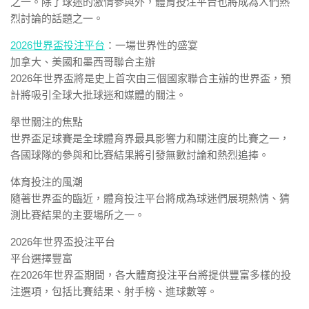
之一。除了球迷的激情參與外，體育投注平台也將成為人們熱
烈討論的話題之一。
2026世界盃投注平台
：一場世界性的盛宴
加拿大、美國和墨西哥聯合主辦
2026年世界盃將是史上首次由三個國家聯合主辦的世界盃，預
計將吸引全球大批球迷和媒體的關注。
舉世關注的焦點
世界盃足球賽是全球體育界最具影響力和關注度的比賽之一，
各國球隊的參與和比賽結果將引發無數討論和熱烈追捧。
体育投注的風潮
隨著世界盃的臨近，體育投注平台將成為球迷們展現熱情、猜
測比賽結果的主要場所之一。
2026年世界盃投注平台
平台選擇豐富
在2026年世界盃期間，各大體育投注平台將提供豐富多樣的投
注選項，包括比賽結果、射手榜、進球數等。