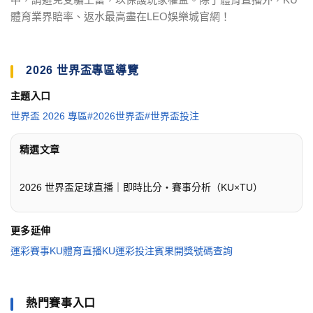
體育業界賠率、返水最高盡在LEO娛樂城官網！
2026 世界盃專區導覽
主題入口
世界盃 2026 專區
#2026世界盃
#世界盃投注
精選文章
2026 世界盃足球直播｜即時比分・賽事分析（KU×TU）
更多延伸
運彩賽事
KU體育直播
KU運彩投注
賓果開獎號碼查詢
熱門賽事入口