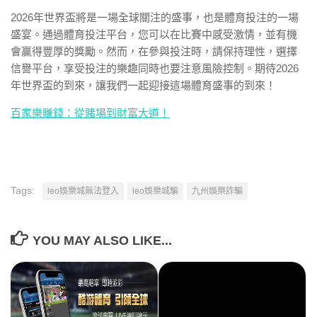
2026年世界盃將是一場全球關注的盛事，也是體育投注的一場
盛宴。通過體育投注平台，您可以在比賽中感受激情，並有機
會贏得豐厚的獎勵。然而，在參與投注時，請保持理性，選擇
信譽平台，享受投注的樂趣同時也要注意風險控制。期待2026
年世界盃的到來，讓我們一起迎接這場體育盛事的到來！
百家樂賺錢：從賭場到財富大道！
Tags:
leo娛樂城無法登入
leo娛樂城騙
九州娛樂詐騙
YOU MAY ALSO LIKE...