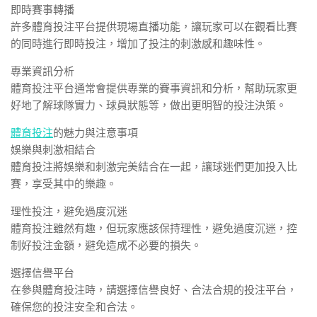
即時賽事轉播
許多體育投注平台提供現場直播功能，讓玩家可以在觀看比賽
的同時進行即時投注，增加了投注的刺激感和趣味性。
專業資訊分析
體育投注平台通常會提供專業的賽事資訊和分析，幫助玩家更
好地了解球隊實力、球員狀態等，做出更明智的投注決策。
體育投注
的魅力與注意事項
娛樂與刺激相結合
體育投注將娛樂和刺激完美結合在一起，讓球迷們更加投入比
賽，享受其中的樂趣。
理性投注，避免過度沉迷
體育投注雖然有趣，但玩家應該保持理性，避免過度沉迷，控
制好投注金額，避免造成不必要的損失。
選擇信譽平台
在參與體育投注時，請選擇信譽良好、合法合規的投注平台，
確保您的投注安全和合法。