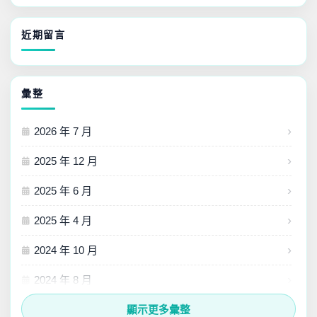
近期留言
彙整
2026 年 7 月
2025 年 12 月
2025 年 6 月
2025 年 4 月
2024 年 10 月
2024 年 8 月
2024 年 7 月
顯示更多彙整