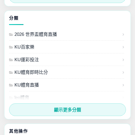
2024 年 6 月
分類
2024 年 5 月
2026 世界盃體育直播
2024 年 4 月
KU百家樂
2024 年 3 月
KU運彩投注
KU體育即時比分
KU體育直播
leo體育
MLB最新直播
顯示更多分類
nba最新直播
其他操作