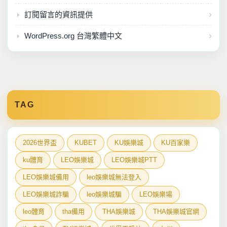
訂閱留言的資訊提供
運彩賽事
WordPress.org 台灣繁體中文
TAG
2026世界盃
KUBET
KU娛樂城
KU百家樂
ku體育
LEO娛樂城
LEO娛樂城PTT
LEO娛樂城備用
leo娛樂城無法登入
LEO娛樂城詐騙
leo娛樂城騙
LEO娛樂場
leo體育
tha備用
THA娛樂城
THA娛樂城官網