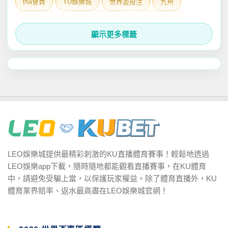
tha會員
TU娛樂城
世界盃投注
九州
九州娛樂
九州娛樂leo電腦版
九州娛樂PTT
顯示更多標籤
九州娛樂城tha登入
九州娛樂城官網
九州娛樂城手機版下載
九州娛樂城登入leo
九州娛樂詐騙
六合彩今日號碼
娛樂城
娛樂城Dcard
娛樂城排行
娛樂城詐騙
娛樂城詐騙PTT
娛樂城體育
娛樂城體驗金
娛樂城體驗金免流水
娛樂城黑名單
有請財神
百家樂PTT
百家樂技巧
百家樂玩法
LEO娛樂城提供最精彩刺激的KU直播體育賽事！輕鬆地透過
百家樂破解
百家樂算牌
百家樂術語
LEO娛樂app下載，隨時隨地都能觀看直播賽事，在KU體育
線上娛樂城
體育
魔龍傳奇
龍行天下
中，請避免受騙上當，以保護玩家權益。除了體育直播外，KU
體育業界賠率、返水最高盡在LEO娛樂城官網！