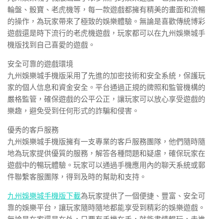
輪盤、骰寶、老虎機等，每一款遊戲都擁有精美的畫面和流暢
的操作，為玩家帶來了極致的娛樂體驗。無論是喜歡傳統博彩
遊戲還是時下流行的老虎機遊戲，玩家都可以在九州娛樂城手
機版找到自己喜愛的遊戲。
安全可靠的遊戲環境
九州娛樂城手機版采用了先進的加密技術和安全系統，保護玩
家的個人信息和資金安全。平台通過正規的牌照和監管機構的
嚴格監管，確保遊戲的公平公正，讓玩家可以放心享受遊戲的
樂趣，避免受到任何形式的詐騙和侵害。
優秀的客戶服務
九州娛樂城手機版擁有一支專業的客戶服務團隊，他們隨時隨
地為玩家提供優質的服務，解答各種問題和疑慮，確保玩家在
遊戲中的暢玩體驗。玩家可以通過手機應用內的聊天系統或郵
件聯繫客服團隊，得到及時的幫助和支持。
九州娛樂城手機版下載
為玩家提供了一個便捷、豐富、安全可
靠的娛樂平台，讓玩家隨時隨地都能享受到精彩的娛樂遊戲。