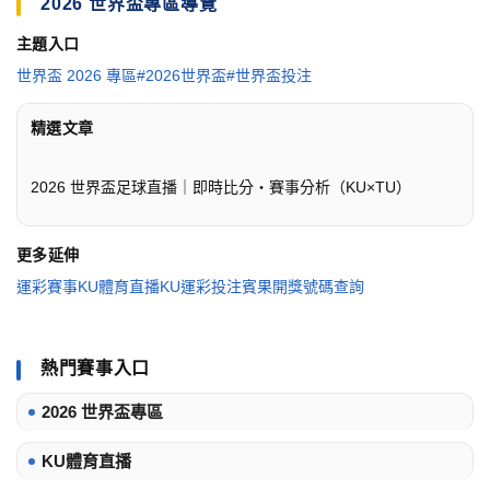
2026 世界盃專區導覽
主題入口
世界盃 2026 專區
#2026世界盃
#世界盃投注
精選文章
2026 世界盃足球直播｜即時比分・賽事分析（KU×TU）
更多延伸
運彩賽事
KU體育直播
KU運彩投注
賓果開獎號碼查詢
熱門賽事入口
2026 世界盃專區
KU體育直播