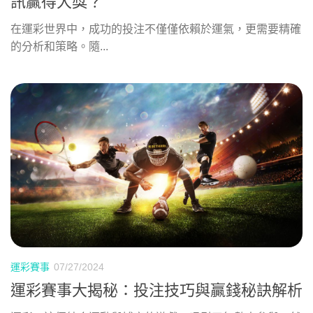
訊贏得大獎？
在運彩世界中，成功的投注不僅僅依賴於運氣，更需要精確
的分析和策略。隨...
運彩賽事
07/27/2024
運彩賽事大揭秘：投注技巧與贏錢秘訣解析