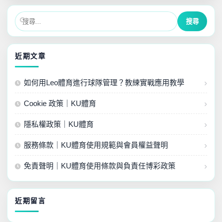
搜
尋
關
鍵
近期文章
字:
如何用Leo體育進行球隊管理？教練實戰應用教學
Cookie 政策｜KU體育
隱私權政策｜KU體育
服務條款｜KU體育使用規範與會員權益聲明
免責聲明｜KU體育使用條款與負責任博彩政策
近期留言