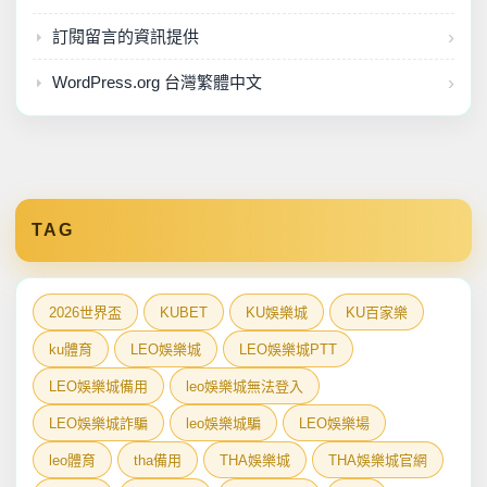
訂閱留言的資訊提供
運彩賽事
WordPress.org 台灣繁體中文
TAG
2026世界盃
KUBET
KU娛樂城
KU百家樂
ku體育
LEO娛樂城
LEO娛樂城PTT
LEO娛樂城備用
leo娛樂城無法登入
LEO娛樂城詐騙
leo娛樂城騙
LEO娛樂場
leo體育
tha備用
THA娛樂城
THA娛樂城官網