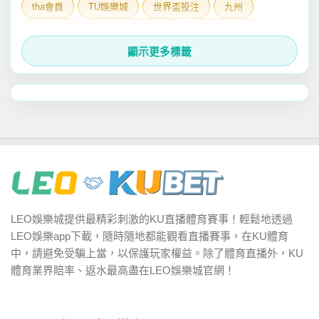
tha會員
TU娛樂城
世界盃投注
九州
九州娛樂
九州娛樂leo電腦版
九州娛樂PTT
顯示更多標籤
九州娛樂城tha登入
九州娛樂城官網
九州娛樂城手機版下載
九州娛樂城登入leo
九州娛樂詐騙
六合彩今日號碼
娛樂城
娛樂城Dcard
娛樂城排行
娛樂城詐騙
娛樂城詐騙PTT
娛樂城體育
娛樂城體驗金
娛樂城體驗金免流水
娛樂城黑名單
有請財神
百家樂PTT
百家樂技巧
百家樂玩法
LEO娛樂城提供最精彩刺激的KU直播體育賽事！輕鬆地透過
百家樂破解
百家樂算牌
百家樂術語
LEO娛樂app下載，隨時隨地都能觀看直播賽事，在KU體育
線上娛樂城
體育
魔龍傳奇
龍行天下
中，請避免受騙上當，以保護玩家權益。除了體育直播外，KU
體育業界賠率、返水最高盡在LEO娛樂城官網！