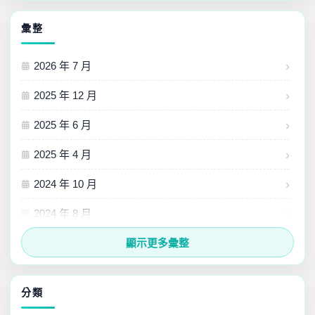
彙整
2026 年 7 月
2025 年 12 月
2025 年 6 月
2025 年 4 月
2024 年 10 月
2024 年 8 月
2024 年 7 月
顯示更多彙整
2024 年 6 月
分類
2024 年 5 月