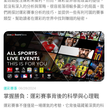
望透過投注運彩來獲利。然而，運彩並非容易致富的捷徑，
若沒有深入的分析與策略，很容易落得輸多贏少的局面。我
們將探討運彩賽事分析的技巧，並提供一些有利可圖的賽事
類型，幫助讀者在運彩的世界中找到賺錢的秘密。
運彩賽事
06/28/2024
掌握勝負：運彩賽事背後的科學與心理戰
運彩賽事不僅僅是一場運氣的考驗，它背後蘊藏著深奧的科