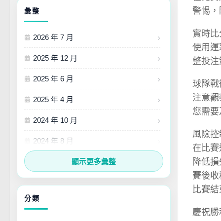
警惕，
彙整
實時比
2026 年 7 月
使用運
2025 年 12 月
整投注
2025 年 6 月
球隊戰
注意觀
2025 年 4 月
您需要
2024 年 10 月
風險控
2024 年 8 月
在比賽
降低損
2024 年 7 月
顯示更多彙整
賽後收
2024 年 6 月
比賽結
分類
2024 年 5 月
慶祝勝