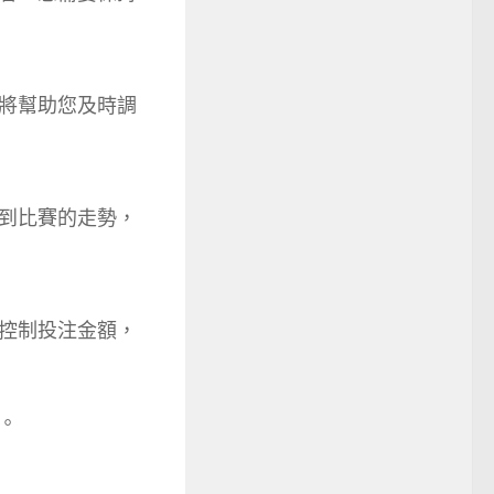
六合彩今日號碼
娛樂城
娛樂城Dcard
娛樂城排行
娛樂城詐騙
將幫助您及時調
娛樂城詐騙PTT
娛樂城體育
娛樂城體驗金
到比賽的走勢，
娛樂城體驗金免流水
娛樂城黑名單
有請財神
百家樂PTT
百家樂技巧
控制投注金額，
百家樂玩法
百家樂破解
百家樂算牌
百家樂術語
。
線上娛樂城
體育
魔龍傳奇
龍行天下