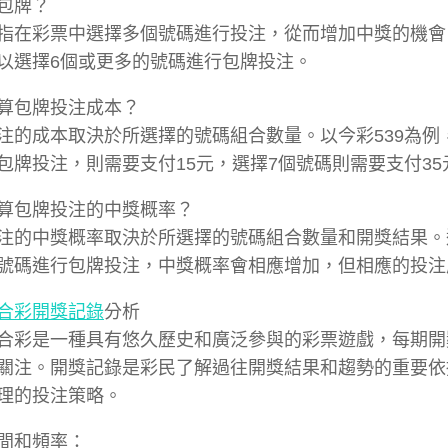
包牌？
指在彩票中選擇多個號碼進行投注，從而增加中獎的機會。
以選擇6個或更多的號碼進行包牌投注。
算包牌投注成本？
注的成本取決於所選擇的號碼組合數量。以今彩539為例
包牌投注，則需要支付15元，選擇7個號碼則需要支付3
算包牌投注的中獎概率？
注的中獎概率取決於所選擇的號碼組合數量和開獎結果。
號碼進行包牌投注，中獎概率會相應增加，但相應的投注
合彩開獎記錄
分析
合彩是一種具有悠久歷史和廣泛參與的彩票遊戲，每期開
關注。開獎記錄是彩民了解過往開獎結果和趨勢的重要依
理的投注策略。
間和頻率：