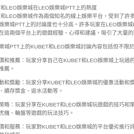
ET和LEO娛樂城在LEO娛樂城PTT上的熱度
ET和LEO娛樂城作為兩個知名的線上娛樂平台，受到了許
O娛樂城PTT上的討論度也十分高。許多玩家在LEO娛樂城
在這兩個平台上的遊戲經驗、心得和建議，吸引了大量的
娛樂城PTT上的KUBET和LEO娛樂城討論內容包括但不限
價和推薦：玩家分享自己在KUBET和LEO娛樂城上玩過
推薦。
動和獎勵：玩家分享KUBET和LEO娛樂城的優惠活動和
、續存獎金、返水活動等。
策略：玩家分享在KUBET和LEO娛樂城玩遊戲的技巧和
虎機、輪盤等遊戲的玩法技巧。
價和服務：玩家對KUBET和LEO娛樂城的平台優劣進行