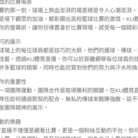
血的比賽場景
賽的那一刻，球場上熱血澎湃的場景總是令人心潮澎湃。
是場下觀眾的加油，都彰顯出高校籃球比賽的激情。KU
你的螢幕前，讓你彷彿置身於比賽現場，感受每一個精彩
巧的展示
球場上的每位球員都是技巧的大師，他們的運球、傳球、
技藝。透過KU體育直播，你可以近距離觀察每位球員的
許多籃球的精華，同時也能欣賞到他們的努力與汗水所換
作的重要性
一項團隊運動，團隊合作是取得勝利的關鍵。在KU體育
隊伍如何通過默契的配合、無私的傳球來戰勝強敵，這不
是團隊精神的展示。
動的樂趣
育直播不僅僅是觀看比賽，更是一個粉絲互動的平台。你