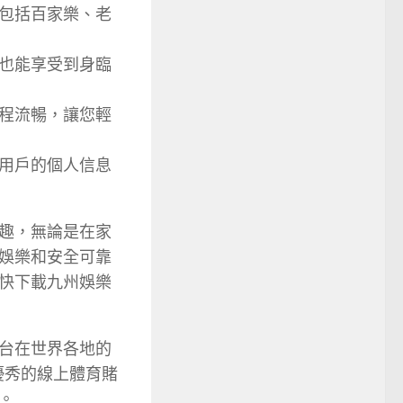
包括百家樂、老
也能享受到身臨
程流暢，讓您輕
用戶的個人信息
趣，無論是在家
娛樂和安全可靠
快下載九州娛樂
台在世界各地的
優秀的線上體育賭
。