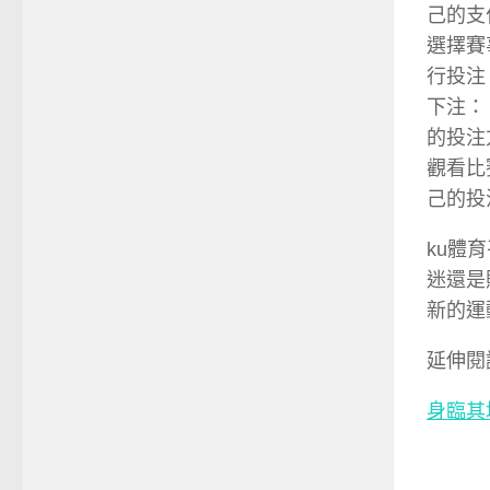
己的支
選擇賽
行投注
下注：
的投注
觀看比
己的投
ku體
迷還是
新的運
延伸閱讀
身臨其