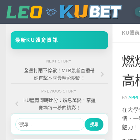
Skip to content
KU體
最新KU體育資訊
燃
NEXT STORY
全壘打雨不停歇！MLB最新直播帶
高
你直擊本季最精彩瞬間！
PREVIOUS STORY
BY
APPL
KU體育即時比分：瞬息萬變，掌握
賽場每一秒的精彩！
在大學
情、一
搜
魅力！
尋
關