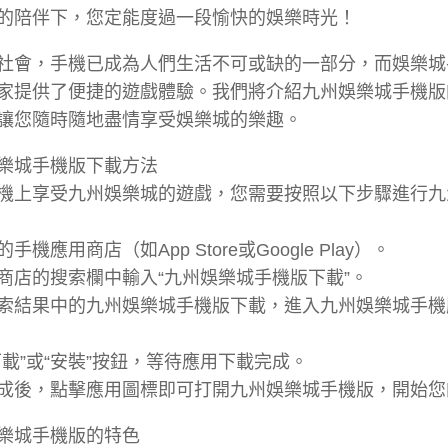
的陪伴下，您定能度過一段愉快的娛樂時光！
社會，手機已成為人們生活不可或缺的一部分，而娛樂城
家提供了便捷的遊戲體驗。我們將介紹九州娛樂城手機版
讓您隨時隨地盡情享受娛樂城的樂趣。
樂城手機版下載方法
機上享受九州娛樂城的遊戲，您需要按照以下步驟進行九
手機應用商店（如App Store或Google Play）。
商店的搜索欄中輸入“九州娛樂城手機版下載”。
索結果中的九州娛樂城手機版下載，進入九州娛樂城手機
下載”或“安裝”按鈕，等待應用下載完成。
成後，點擊應用圖標即可打開九州娛樂城手機版，開始您
樂城手機版的特色