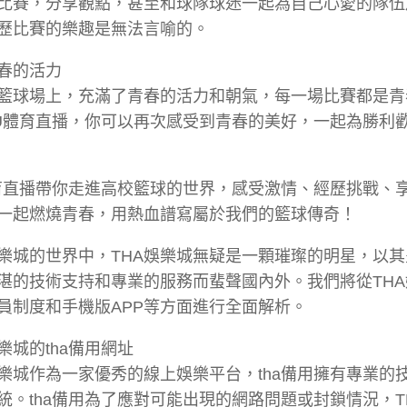
比賽，分享觀點，甚至和球隊球迷一起為自己心愛的隊伍
歷比賽的樂趣是無法言喻的。
春的活力
籃球場上，充滿了青春的活力和朝氣，每一場比賽都是青
U體育直播，你可以再次感受到青春的美好，一起為勝利
育直播帶你走進高校籃球的世界，感受激情、經歷挑戰、
一起燃燒青春，用熱血譜寫屬於我們的籃球傳奇！
樂城的世界中，THA娛樂城無疑是一顆璀璨的明星，以
湛的技術支持和專業的服務而蜚聲國內外。我們將從TH
員制度和手機版APP等方面進行全面解析。
娛樂城的tha備用網址
娛樂城作為一家優秀的線上娛樂平台，tha備用擁有專業的
統。tha備用為了應對可能出現的網路問題或封鎖情況，TH