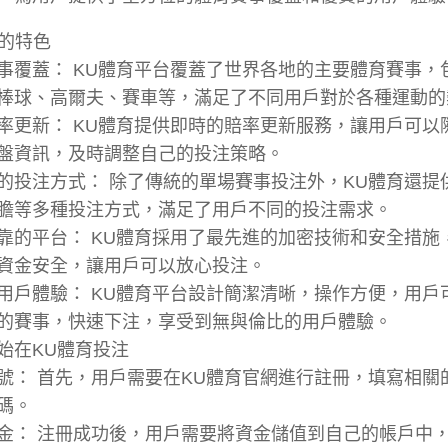
的特色
事覆蓋： KU體育平台覆蓋了世界各地的主要體育賽事，
棒球、高爾夫、賽車等，滿足了不同用戶對於各種運動的
率更新： KU體育提供即時的賠率更新服務，讓用戶可以
盤資訊，及時調整自己的投注策略。
的投注方式： 除了傳統的單場賽事投注外，KU體育還提
膽等多種投注方式，滿足了用戶不同的投注需求。
靠的平台： KU體育採用了最先進的加密技術和安全措施
資金安全，讓用戶可以放心投注。
用戶體驗： KU體育平台設計簡潔清晰，操作方便，用戶
的賽事，快速下注，享受到無與倫比的用戶體驗。
始在KU體育投注
號： 首先，用戶需要在KU體育官網進行註冊，填寫相關
碼。
金： 注冊成功後，用戶需要將資金儲值到自己的帳戶中