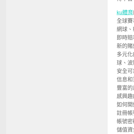
ku體育
全球賽
網球、
即時賠
新的賭
多元化
球、波
安全可
信息和
豐富的
感興趣
如何開
註冊帳
帳號密
儲值資