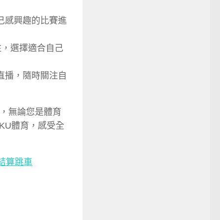
己感興趣的比賽進
注，選擇適合自己
直播，隨時關注自
驗，無論您是體育
KU體育，感受全
前結算跳車