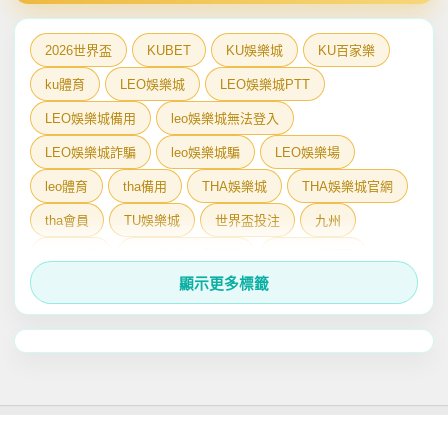
2026世界盃
KUBET
KU娛樂城
KU百家樂
ku體育
LEO娛樂城
LEO娛樂城PTT
LEO娛樂城備用
leo娛樂城無法登入
LEO娛樂城詐騙
leo娛樂城騙
LEO娛樂場
leo體育
tha備用
THA娛樂城
THA娛樂城官網
tha會員
TU娛樂城
世界盃投注
九州
九州娛樂
九州娛樂leo電腦版
九州娛樂PTT
顯示更多標籤
九州娛樂城tha登入
九州娛樂城官網
九州娛樂城手機版下載
九州娛樂城登入leo
九州娛樂詐騙
六合彩今日號碼
娛樂城
娛樂城Dcard
娛樂城排行
娛樂城詐騙
娛樂城詐騙PTT
娛樂城體育
娛樂城體驗金