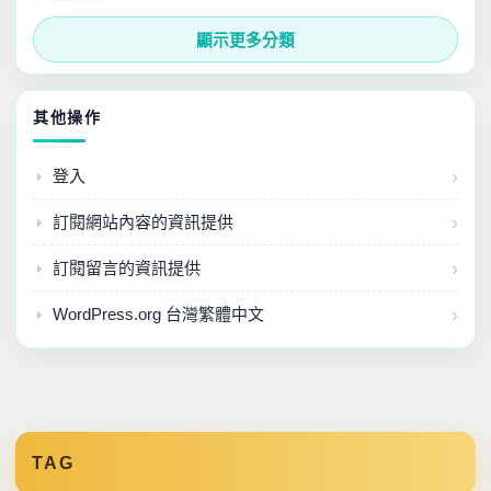
MLB最新直播
顯示更多分類
nba最新直播
其他操作
台灣運彩
登入
娛樂城
訂閱網站內容的資訊提供
百家樂公式
訂閱留言的資訊提供
運彩賽事
WordPress.org 台灣繁體中文
TAG