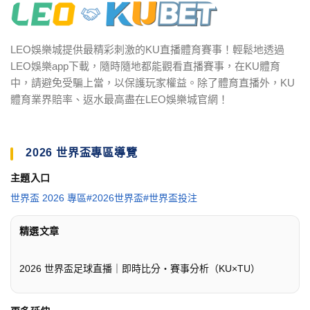
娛樂城體驗金免流水
娛樂城黑名單
有請財神
百家樂PTT
百家樂技巧
百家樂玩法
LEO娛樂城提供最精彩刺激的KU直播體育賽事！輕鬆地透過
百家樂破解
百家樂算牌
百家樂術語
LEO娛樂app下載，隨時隨地都能觀看直播賽事，在KU體育
線上娛樂城
體育
魔龍傳奇
龍行天下
中，請避免受騙上當，以保護玩家權益。除了體育直播外，KU
體育業界賠率、返水最高盡在LEO娛樂城官網！
2026 世界盃專區導覽
主題入口
世界盃 2026 專區
#2026世界盃
#世界盃投注
精選文章
2026 世界盃足球直播｜即時比分・賽事分析（KU×TU）