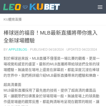
Skip to content
KU體育直播
棒球迷的福音！MLB最新直播將帶你進入
全新球場體驗
BY
APPLEBLOG
· PUBLISHED
04/18/2024
· UPDATED
04/22/2024
對於棒球迷來說，MLB直播不僅僅是一場比賽的觀看，更是一
場視覺和感官的盛宴。最新的MLB直播將帶給球迷們全新的球
場體驗，無論是在場地上還是在屏幕前，都能深度沉浸在棒球
的世界中。我們將詳細介紹MLB最新直播帶來的體驗和樂趣。
超高清畫面
MLB最新直播採用了最先進的技術，提供了超高清的畫面品
質，讓觀眾們彷彿置身於球場現場一般。無論是場上的球員動
作還是場邊的觀眾反應，都能夠清晰地呈現在觀眾的眼前，讓