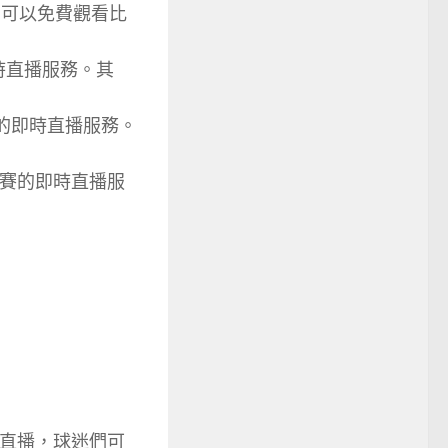
們可以免費觀看比
六合彩今日號碼
娛樂城
娛樂城Dcard
時直播服務。其
娛樂城排行
娛樂城詐騙
B比賽的即時直播服務。
娛樂城詐騙PTT
娛樂城體育
比賽的即時直播服
娛樂城體驗金
娛樂城體驗金免流水
娛樂城黑名單
有請財神
百家樂PTT
百家樂技巧
百家樂玩法
百家樂破解
百家樂算牌
百家樂術語
線上娛樂城
體育
魔龍傳奇
龍行天下
時直播，球迷們可