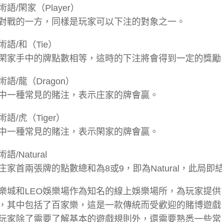
語/閑家（Player）
對戰的一方，同樣是玩家可以下注的對象之一。
語/和（Tie）
閑家手中的牌點數相等，這時的下注將會得到一定的獎勵
語/龍（Dragon）
中一種常見的賭注，表示庄家的牌會贏。
語/虎（Tiger）
中一種常見的賭注，表示閑家的牌會贏。
語/Natural
庄家首兩張牌的點數總和為8或9，即為Natural，此局即
樂城和LEO娛樂場作為知名的線上娛樂場所，為玩家提
，其中包括了百家樂，這是一款傳統而受歡迎的賭博遊戲
玩家除了需要了解基本的遊戲規則外，還需要熟悉一些常