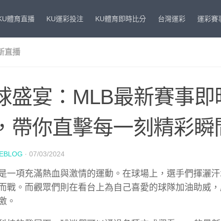
KU體育直播
KU運彩投注
KU體育即時比分
台灣運彩
運彩賽
新直播
球盛宴：MLB最新賽事即
，帶你直擊每一刻精彩瞬
EBLOG
·
07/03/2024
是一項充滿熱血與激情的運動。在球場上，選手們揮灑汗
而戰。而觀眾們則在看台上為自己喜愛的球隊加油助威，
激。