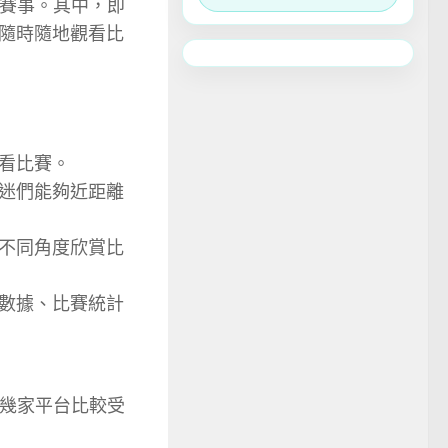
新賽事。其中，即
LEO娛樂場
leo體育
隨時隨地觀看比
tha備用
THA娛樂城
THA娛樂城官網
tha會員
TU娛樂城
看比賽。
世界盃投注
九州
迷們能夠近距離
九州娛樂
九州娛樂leo電腦版
不同角度欣賞比
九州娛樂PTT
數據、比賽統計
九州娛樂城tha登入
九州娛樂城官網
九州娛樂城手機版下載
下幾家平台比較受
九州娛樂城登入leo
九州娛樂詐騙