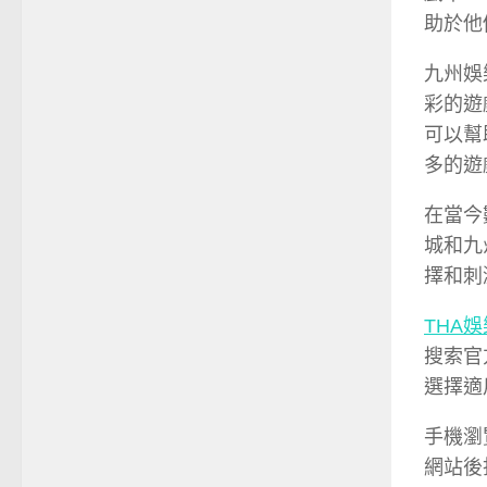
助於他
九州娛
彩的遊
可以幫
多的遊
在當今
城和九
擇和刺
THA
搜索官
選擇適
手機瀏
網站後