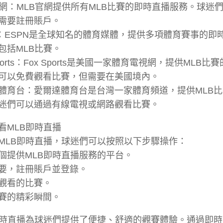
官網：MLB官網提供所有MLB比賽的即時直播服務。球迷
需要註冊賬戶。
N：ESPN是全球知名的體育媒體，提供多項體育賽事的即
包括MLB比賽。
Sports：Fox Sports是美國一家體育電視網，提供ML
可以免費觀看比賽，但需要在美國境內。
體育台：愛爾達體育台是台灣一家體育頻道，提供MLB
迷們可以通過有線電視或網路觀看比賽。
看MLB即時直播
MLB即時直播，球迷們可以按照以下步驟操作：
個提供MLB即時直播服務的平台。
要，註冊賬戶並登錄。
觀看的比賽。
賽的精彩瞬間。
即時直播為球迷們提供了便捷、舒適的觀賽體驗。通過即