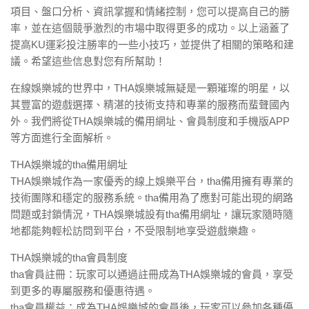
項目、盤口分析、資訊掌握和情緒控制，您可以提高自己的勝
率，並在這個競爭激烈的市場中取得更多的成功。以上涵蓋了
提高KU運彩投注勝率的一些小技巧，並提供了相關的策略和建
議。希望這些信息對您有所幫助！
在線娛樂城的世界中，THA娛樂城無疑是一顆璀璨的明星，以
其豐富的遊戲選擇、精湛的技術支持和專業的服務而蜚聲國內
外。我們將從THA娛樂城的備用網址、會員制度和手機版APP
等方面進行全面解析。
THA娛樂城的tha備用網址
THA娛樂城作為一家優秀的線上娛樂平台，tha備用擁有專業的
技術團隊和穩定的服務系統。tha備用為了應對可能出現的網路
問題或封鎖情況，THA娛樂城設有tha備用網址，讓玩家隨時隨
地都能夠輕松訪問到平台，不受限制地享受遊戲樂趣。
THA娛樂城的tha會員制度
tha會員註冊：玩家可以通過註冊成為THA娛樂城的會員，享受
到更多的專屬服務和優惠待遇。
tha會員權益：成為THA娛樂城的會員後，玩家可以參加各種優