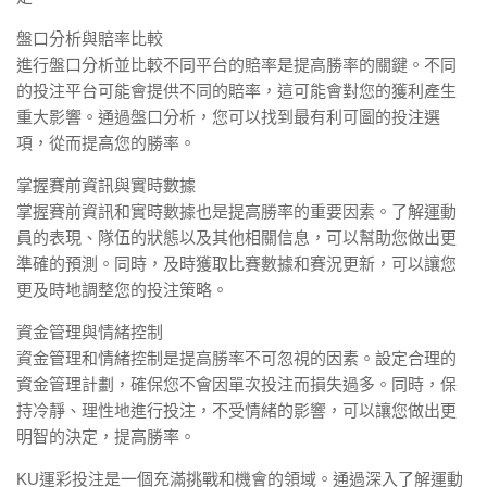
盤口分析與賠率比較
進行盤口分析並比較不同平台的賠率是提高勝率的關鍵。不同
的投注平台可能會提供不同的賠率，這可能會對您的獲利產生
重大影響。通過盤口分析，您可以找到最有利可圖的投注選
項，從而提高您的勝率。
掌握賽前資訊與實時數據
掌握賽前資訊和實時數據也是提高勝率的重要因素。了解運動
員的表現、隊伍的狀態以及其他相關信息，可以幫助您做出更
準確的預測。同時，及時獲取比賽數據和賽況更新，可以讓您
更及時地調整您的投注策略。
資金管理與情緒控制
資金管理和情緒控制是提高勝率不可忽視的因素。設定合理的
資金管理計劃，確保您不會因單次投注而損失過多。同時，保
持冷靜、理性地進行投注，不受情緒的影響，可以讓您做出更
明智的決定，提高勝率。
KU運彩投注是一個充滿挑戰和機會的領域。通過深入了解運動