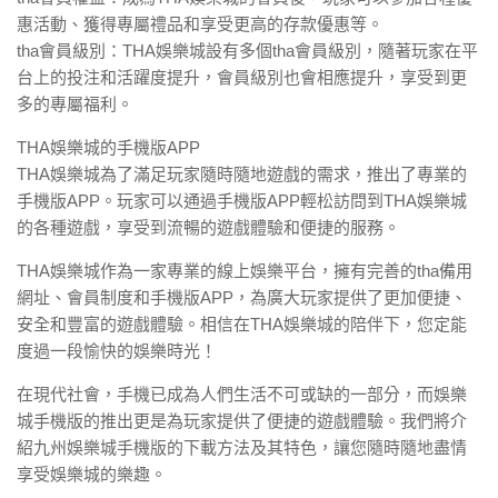
惠活動、獲得專屬禮品和享受更高的存款優惠等。
tha會員級別：THA娛樂城設有多個tha會員級別，隨著玩家在平
台上的投注和活躍度提升，會員級別也會相應提升，享受到更
多的專屬福利。
THA娛樂城的手機版APP
THA娛樂城為了滿足玩家隨時隨地遊戲的需求，推出了專業的
手機版APP。玩家可以通過手機版APP輕松訪問到THA娛樂城
的各種遊戲，享受到流暢的遊戲體驗和便捷的服務。
THA娛樂城作為一家專業的線上娛樂平台，擁有完善的tha備用
網址、會員制度和手機版APP，為廣大玩家提供了更加便捷、
安全和豐富的遊戲體驗。相信在THA娛樂城的陪伴下，您定能
度過一段愉快的娛樂時光！
在現代社會，手機已成為人們生活不可或缺的一部分，而娛樂
城手機版的推出更是為玩家提供了便捷的遊戲體驗。我們將介
紹九州娛樂城手機版的下載方法及其特色，讓您隨時隨地盡情
享受娛樂城的樂趣。