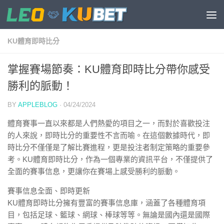
Skip to content
KU體育即時比分
掌握賽場節奏：KU體育即時比分帶你感受
勝利的脈動！
BY
APPLEBLOG
·
04/24/2024
體育賽事一直以來都是人們熱愛的項目之一，而對於喜歡投注
的人來說，即時比分的重要性不言而喻。在這個數據時代，即
時比分不僅僅是了解比賽進程，更是投注者制定策略的重要參
考。KU體育即時比分，作為一個專業的資訊平台，不僅提供了
全面的賽事信息，更讓你在賽場上感受勝利的脈動。
賽事信息全面、即時更新
KU體育即時比分擁有豐富的賽事信息庫，涵蓋了各種體育項
目，包括足球、籃球、網球、棒球等等。無論是國內還是國際