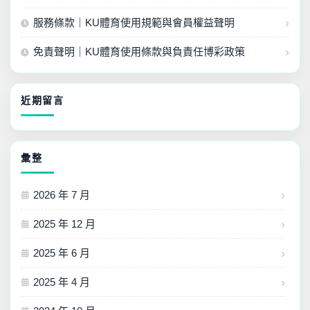
服務條款｜KU體育使用規範與會員權益聲明
免責聲明｜KU體育使用條款與負責任博彩政策
近期留言
彙整
2026 年 7 月
2025 年 12 月
2025 年 6 月
2025 年 4 月