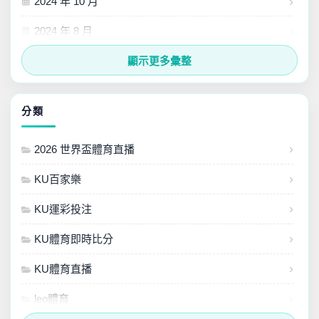
2024 年 10 月
2024 年 8 月
2024 年 7 月
顯示更多彙整
2024 年 6 月
分類
2024 年 5 月
2026 世界盃體育直播
2024 年 4 月
KU百家樂
2024 年 3 月
KU運彩投注
KU體育即時比分
KU體育直播
leo體育