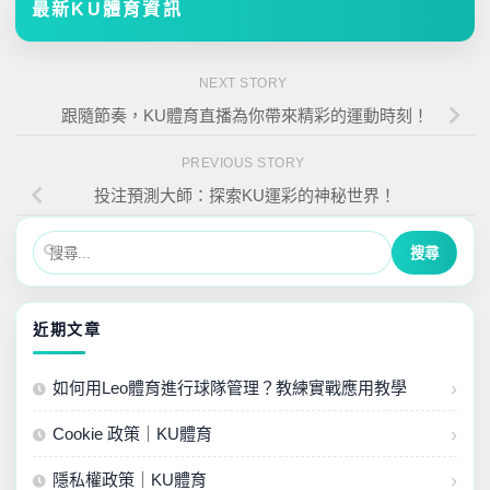
最新KU體育資訊
NEXT STORY
跟隨節奏，KU體育直播為你帶來精彩的運動時刻！
PREVIOUS STORY
投注預測大師：探索KU運彩的神秘世界！
搜
尋
關
鍵
近期文章
字:
如何用Leo體育進行球隊管理？教練實戰應用教學
Cookie 政策｜KU體育
隱私權政策｜KU體育