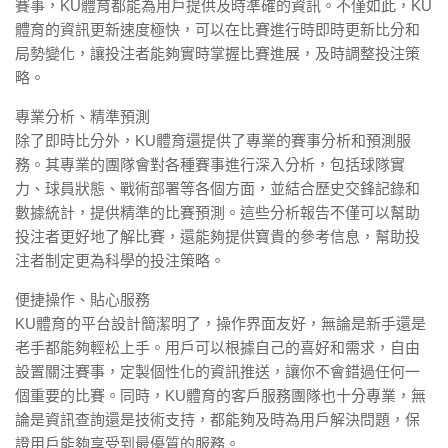
賽事，KU體育都能為用戶提供及時準確的資訊。不僅如此，KU
體育的資訊更新速度極快，可以在比賽進行時即時更新比分和
局勢變化，讓投注者能夠實時掌握比賽進展，及時調整投注策
略。
專業分析、精準預測
除了即時比分外，KU體育還提供了專業的賽事分析和預測服
務。其專業的團隊會對各種賽事進行深入分析，包括球隊實
力、球員狀態、戰術部署等各個方面，並結合歷史交鋒記錄和
數據統計，提供精準的比賽預測。這些分析報告不僅可以幫助
投注者更好地了解比賽，還能夠提供寶貴的參考信息，幫助投
注者制定更為科學的投注策略。
便捷操作、貼心服務
KU體育的平台設計簡潔明了，操作界面友好，無論是新手還是
老手都能夠輕松上手。用戶可以根據自己的喜好和需求，自由
設置關注賽事，定製個性化的資訊推送，讓你不會錯過任何一
個重要的比賽。同時，KU體育的客戶服務團隊也十分專業，無
論是資訊查詢還是技術支持，都能夠及時為用戶解決問題，保
證用戶能夠享受到最優質的服務。