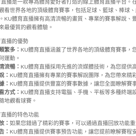
育直播是一款專為體育愛好者打造的線上體育直播平台。在
觀看世界各地的頂級體育賽事，包括足球、籃球、棒球、
。KU體育直播擁有高清流暢的畫質、專業的賽事解說、
來最優質的觀看體驗。
育直播的優勢
類繁多：
KU體育直播涵蓋了世界各地的頂級體育賽事，
何運動。
清流暢：
KU體育直播採用先進的流媒體技術，為您提供
說：
KU體育直播擁有專業的賽事解說團隊，為您帶來精
據：
KU體育直播提供豐富的賽事數據，讓您全面瞭解賽
看方式：
KU體育直播支持電腦、手機、平板等多種終端
隨地觀看球賽。
育直播的特色功能
放：
如果您錯過了精彩的賽事，可以通過直播回放功能重
告：
KU體育直播提供賽事預告功能，讓您提前瞭解賽程