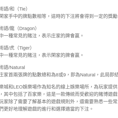
語/和（Tie）
閑家手中的牌點數相等，這時的下注將會得到一定的獎勵
語/龍（Dragon）
中一種常見的賭注，表示庄家的牌會贏。
語/虎（Tiger）
中一種常見的賭注，表示閑家的牌會贏。
語/Natural
庄家首兩張牌的點數總和為8或9，即為Natural，此局即
樂城和LEO娛樂場作為知名的線上娛樂場所，為玩家提
，其中包括了百家樂，這是一款傳統而受歡迎的賭博遊戲
玩家除了需要了解基本的遊戲規則外，還需要熟悉一些常
們更好地理解遊戲的進行和選擇適當的下注。