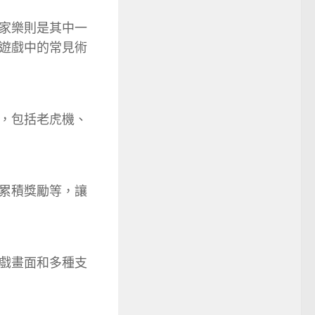
百家樂則是其中一
遊戲中的常見術
，包括老虎機、
累積獎勵等，讓
戲畫面和多種支