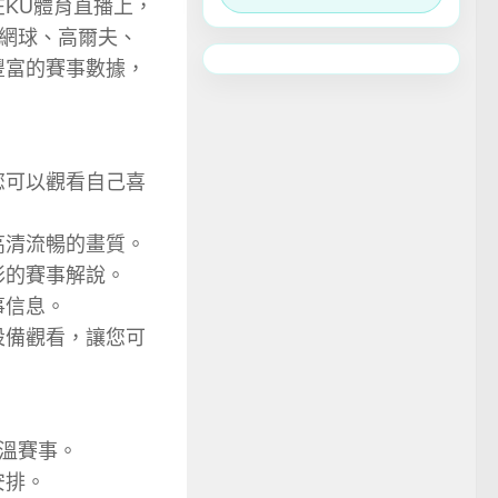
KU體育直播上，
LEO娛樂場
leo體育
網球、高爾夫、
豐富的賽事數據，
tha備用
THA娛樂城
THA娛樂城官網
tha會員
TU娛樂城
您可以觀看自己喜
世界盃投注
九州
九州娛樂
高清流暢的畫質。
九州娛樂leo電腦版
彩的賽事解說。
九州娛樂PTT
事信息。
設備觀看，讓您可
九州娛樂城tha登入
九州娛樂城官網
九州娛樂城手機版下載
溫賽事。
九州娛樂城登入leo
安排。
九州娛樂詐騙