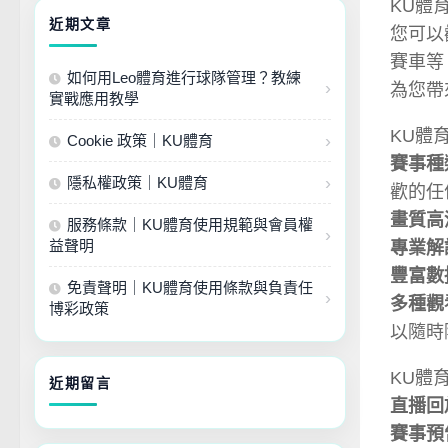
KU體
鍵
近期文章
您可以
字:
賽車等
如何用Leo體育進行球隊管理？教練
為您帶
實戰應用教學
KU體
Cookie 政策｜KU體育
賽事種
隱私權政策｜KU體育
歡的任
畫質高
服務條款｜KU體育使用規範與會員權
益聲明
專業解
豐富數
免責聲明｜KU體育使用條款與負責任
多種觀
博彩政策
以隨時
KU體
近期留言
直播回
賽事預