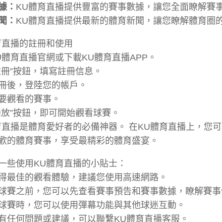
據：
KU體育直播提供豐富的賽事數據，讓您全面瞭解賽
聞：
KU體育直播提供最新的體育新聞，讓您瞭解體育圈
育直播的註冊和使用
U體育直播官網或下載KU體育直播APP。
註冊”按鈕，填寫註冊信息。
冊後，登陸您的帳戶。
要觀看的賽事。
播放”按鈕，即可開始觀看球賽。
育直播是體育愛好者的必備神器。 在KU體育直播上，您
歡的體育賽事，享受最精彩的體育盛宴。
一些使用KU體育直播的小貼士：
得最佳的觀看體驗，建議您使用高速網路。
球賽之前，您可以先查看賽事預告和賽事數據，瞭解賽事
球賽時，您可以使用彈幕功能與其他球迷互動。
有任何問題或建議，可以聯繫KU體育直播客服。