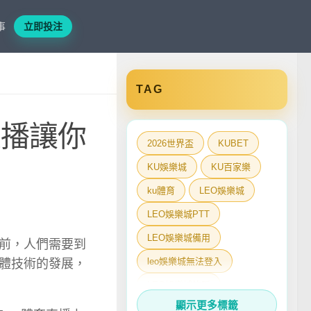
事
立即投注
TAG
直播讓你
2026世界盃
KUBET
KU娛樂城
KU百家樂
ku體育
LEO娛樂城
LEO娛樂城PTT
LEO娛樂城備用
前，人們需要到
leo娛樂城無法登入
體技術的發展，
LEO娛樂城詐騙
顯示更多標籤
leo娛樂城騙