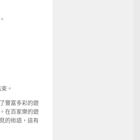
。
結束。
供了豐富多彩的遊
。在百家樂的遊
見的術語，這有