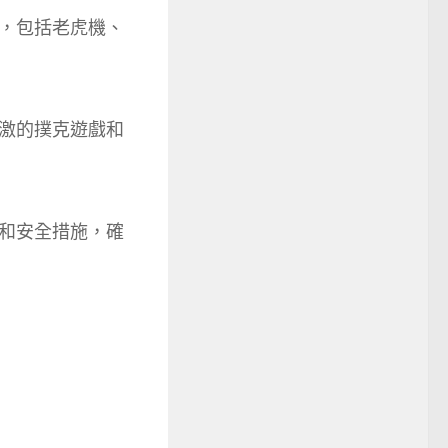
戲，包括老虎機、
刺激的撲克遊戲和
術和安全措施，確