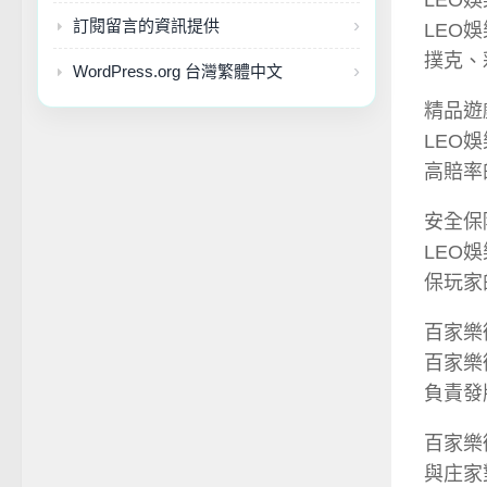
LEO
運彩賽事
訂閱留言的資訊提供
LEO
撲克、
WordPress.org 台灣繁體中文
精品遊
LEO
高賠率
安全保
LEO
保玩家
百家樂
百家樂術
負責發
百家樂術
與庄家