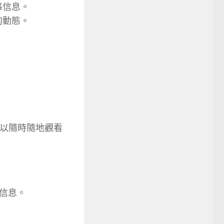
事信息。
六合彩今日號碼
娛樂城
的動態。
娛樂城Dcard
娛樂城排行
娛樂城詐騙
娛樂城詐騙PTT
娛樂城體育
娛樂城體驗金
娛樂城體驗金免流水
可以隨時隨地觀看
娛樂城黑名單
有請財神
百家樂PTT
百家樂技巧
百家樂玩法
百家樂破解
百家樂算牌
百家樂術語
信息。
線上娛樂城
體育
魔龍傳奇
龍行天下