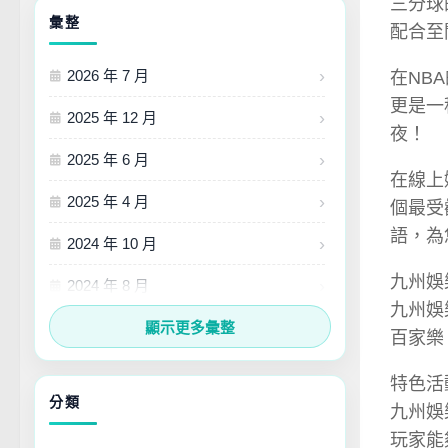
三分球
彙整
配合至
2026 年 7 月
在NB
更是一
2025 年 12 月
夜！
2025 年 6 月
在線上
2025 年 4 月
個最受
語，為
2024 年 10 月
九州娛
2024 年 8 月
九州娛
2024 年 7 月
顯示更多彙整
百家樂
2024 年 6 月
特色活
分類
九州娛
2024 年 5 月
玩家能