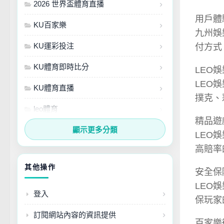
2024 年 4 月
2026 世界盃體育直播
用戶體
2024 年 3 月
KU百家樂
九州娛
KU運彩投注
付方式
KU體育即時比分
LEO
LEO
KU體育直播
撲克、
leo體育
精品遊
MLB最新直播
顯示更多分類
LEO
高賠率
nba最新直播
其他操作
安全保
台灣運彩
LEO
娛樂城
登入
保玩家
百家樂公式
訂閱網站內容的資訊提供
百家樂