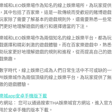
樂城和LEO娛樂場作為知名的線上娛樂場所，為玩家提
，其中包括了百家樂，這是一款傳統而受歡迎的賭博遊戲
玩家除了需要了解基本的遊戲規則外，還需要熟悉一些常
們更好地理解遊戲的進行和選擇適當的下注。
樂城和LEO娛樂場作為兩個知名的線上娛樂平台，都為
戲選擇和精彩刺激的遊戲體驗。而在百家樂遊戲中，熟悉
助玩家更好地理解遊戲的規則和進程，從而提高自己的遊
戲樂趣。
數字時代，線上娛樂已成為人們日常生活中不可或缺的一
州娛樂城作為兩個頂級的線上娛樂平台，為玩家提供了無
激的遊戲體驗。
娛樂城app安卓手機版下載
方網站： 您可以通過搜索THA娛樂城官方網站，進入官
用於安卓手機的版本下載。