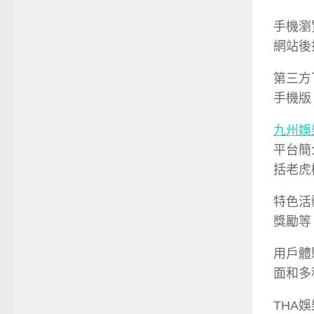
手機瀏
網站後
第三方
手機版
九州娛
平台簡
括老虎
特色活
獎勵等
用戶體
面和多
THA