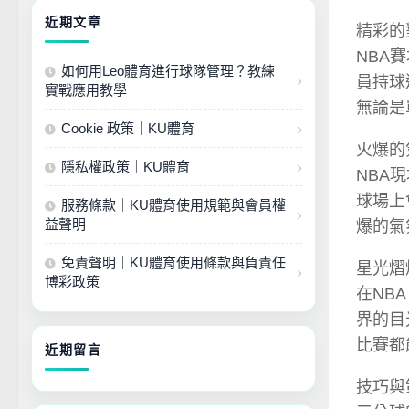
鍵
近期文章
精彩的
字:
NBA
如何用Leo體育進行球隊管理？教練
員持球
實戰應用教學
無論是
Cookie 政策｜KU體育
火爆的
隱私權政策｜KU體育
NBA
球場上
服務條款｜KU體育使用規範與會員權
益聲明
爆的氣
免責聲明｜KU體育使用條款與負責任
星光熠
博彩政策
在NB
界的目
比賽都
近期留言
技巧與